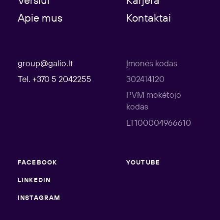
Verslui
Karjera
Apie mus
Kontaktai
group@galio.lt
Įmonės kodas
Tel. +370 5 2042255
302414120
PVM mokėtojo
kodas
LT100004966610
FACEBOOK
YOUTUBE
LINKEDIN
INSTAGRAM