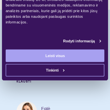
bendriname su visuomeninės medijos, reklamavimo ir
analizės partneriais, kurie gali ją pridėti prie kitos jūsų
pateiktos arba naudojant paslaugas surinktos
informacijos.
Pradėkite naują
gyvenimo etapą.
Rodyti informaciją
Leisti visus
Skambinkite
Rašykite
Tinkinti
gyvenimui@galio.lt
KLAUSTI
Eglė