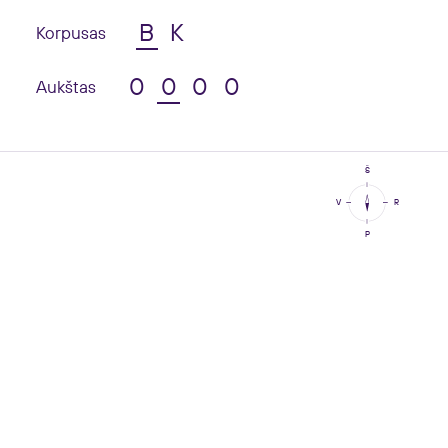
B
K
Korpusas
0
0
0
0
Aukštas
Š
V
R
P