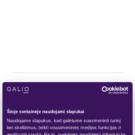
Pasirinktas
Rezervuotas
KITAS AUKŠTAS
Laisvas
Šioje svetainėje naudojami slapukai
Parduotas
Naudojame slapukus, kad galėtume suasmeninti turinį
bei skelbimus, teikti visuomeninės medijos funkcijas ir
analizuoti srautą. Be to, svetainės naudojimo informaciją