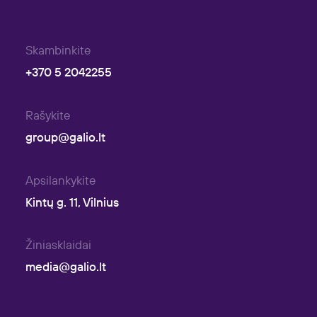
Skambinkite
+370 5 2042255
Rašykite
group@galio.lt
Apsilankykite
Kintų g. 11, Vilnius
Žiniasklaidai
media@galio.lt