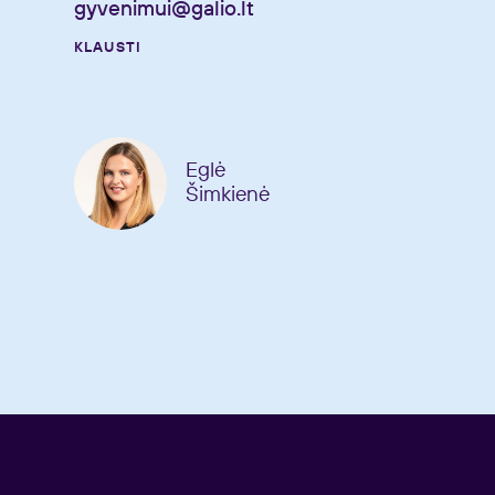
gyvenimui@galio.lt
KLAUSTI
Eglė
Šimkienė