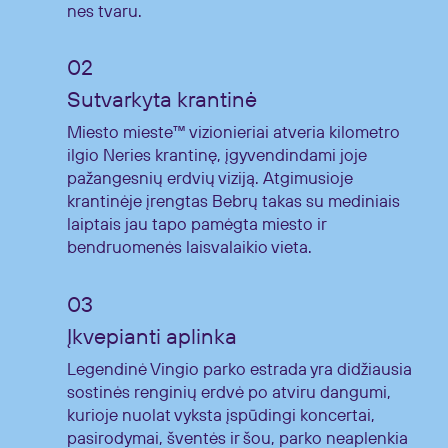
nes tvaru.
Sutvarkyta krantinė
Miesto mieste™ vizionieriai atveria kilometro
ilgio Neries krantinę, įgyvendindami joje
pažangesnių erdvių viziją. Atgimusioje
krantinėje įrengtas Bebrų takas su mediniais
laiptais jau tapo pamėgta miesto ir
bendruomenės laisvalaikio vieta.
Įkvepianti aplinka
Legendinė Vingio parko estrada yra didžiausia
sostinės renginių erdvė po atviru dangumi,
kurioje nuolat vyksta įspūdingi koncertai,
pasirodymai, šventės ir šou, parko neaplenkia