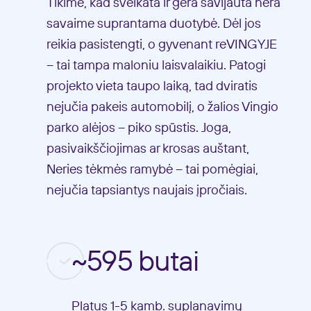
Tikime, kad sveikata ir gera savijauta nėra
savaime suprantama duotybė. Dėl jos
reikia pasistengti, o gyvenant reVINGYJE
– tai tampa maloniu laisvalaikiu. Patogi
projekto vieta taupo laiką, tad dviratis
nejučia pakeis automobilį, o žalios Vingio
parko alėjos – piko spūstis. Joga,
pasivaikščiojimas ar krosas auštant,
Neries tėkmės ramybė – tai pomėgiai,
nejučia tapsiantys naujais įpročiais.
~595 butai
Platus 1-5 kamb. suplanavimų