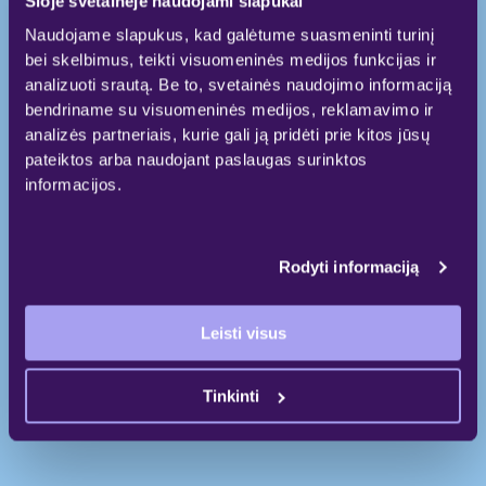
Šioje svetainėje naudojami slapukai
takai jungiasi ir vingiuoja palei Nerį.
Naudojame slapukus, kad galėtume suasmeninti turinį
bei skelbimus, teikti visuomeninės medijos funkcijas ir
analizuoti srautą. Be to, svetainės naudojimo informaciją
bendriname su visuomeninės medijos, reklamavimo ir
Viskas šalia
analizės partneriais, kurie gali ją pridėti prie kitos jūsų
Čia gyvenimas juda gamtoje, nepamesdamas
pateiktos arba naudojant paslaugas surinktos
miesto suteikiamų privilegijų. Patogiai
informacijos.
keliaudami į darbą, namus, laisvalaikį ir
parduotuves, sutaupytą laiką skirsite sau ir
savo šeimai. reVINGIS vienintelis toks,
Rodyti informaciją
jungiantis miestą ir parką.
Leisti visus
Tinkinti