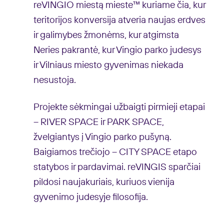
reVINGIO miestą mieste™ kuriame čia, kur
teritorijos konversija atveria naujas erdves
ir galimybes žmonėms, kur atgimsta
Neries pakrantė, kur Vingio parko judesys
ir Vilniaus miesto gyvenimas niekada
nesustoja.
Projekte sėkmingai užbaigti pirmieji etapai
– RIVER SPACE ir PARK SPACE,
žvelgiantys į Vingio parko pušyną.
Baigiamos trečiojo – CITY SPACE etapo
statybos ir pardavimai. reVINGIS sparčiai
pildosi naujakuriais, kuriuos vienija
gyvenimo judesyje filosofija.