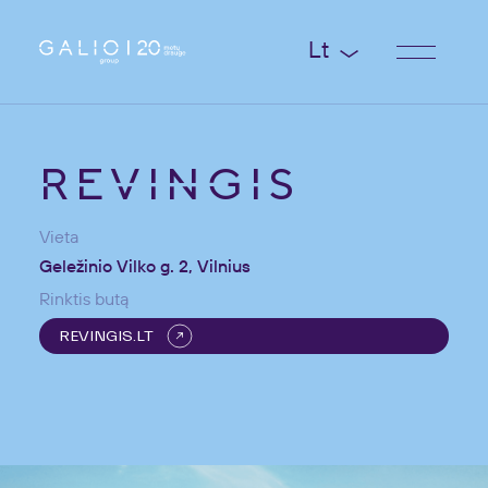
Lt
REVINGIS
Vieta
Geležinio Vilko g. 2, Vilnius
Rinktis butą
REVINGIS.LT