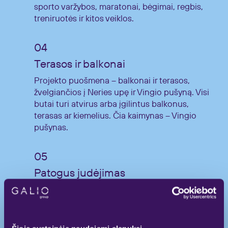
sporto varžybos, maratonai, bėgimai, regbis,
treniruotės ir kitos veiklos.
Terasos ir balkonai
Projekto puošmena – balkonai ir terasos,
žvelgiančios į Neries upę ir Vingio pušyną. Visi
butai turi atvirus arba įgilintus balkonus,
terasas ar kiemelius. Čia kaimynas – Vingio
pušynas.
Patogus judėjimas
Pagrindinė automobilių jungtis su sostinės
rajonais, Trakais, Kaunu, Vilniaus oro uostu –
Savanorių žiedas. Iki Žvėryno, Senamiesčio,
Baltojo tilto ir toliau – dviračių ir pėsčiųjų