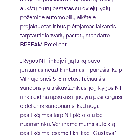
aukštų biurų pastatas su dviejų lygių
požemine automobilių aikštele
projektuotas ir bus plėtojamas laikantis
tarptautinio tvarių pastatų standarto
BREEAM Excellent.
„Rygos NT rinkoje ilgą laiką buvo
juntamas neužtikrintumas – panašiai kaip
Vilniuje prieš 5-6 metus. Tačiau šis
sandoris yra aiškus ženklas, jog Rygos NT
rinka didina apsukas ir jau yra pasirengusi
dideliems sandoriams, kad auga
pasitikėjimas tarp NT plėtotojų bei
nuomininkų. Vertiname mums suteiktą
pasitikėjimą, esame tikri, kad „Gustavs“