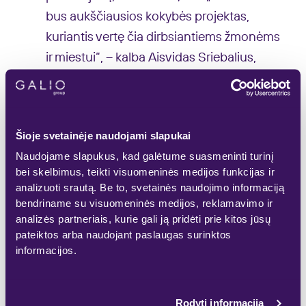
bus aukščiausios kokybės projektas,
kuriantis vertę čia dirbsiantiems žmonėms
ir miestui“, – kalba Aisvidas Sriebalius,
„Galio Group“ generalinis direktorius.
Pasak jo, plėtojant „Gustavs“ verslo parką
Rygoje, „Galio Group“ perkels visą patirtį ir
Šioje svetainėje naudojami slapukai
įgūdžius, įgytus įgyvendinant panašios
Naudojame slapukus, kad galėtume suasmeninti turinį
koncepcijos konversijos projektą „S7“
bei skelbimus, teikti visuomeninės medijos funkcijas ir
Vilniaus Saltoniškių g.
analizuoti srautą. Be to, svetainės naudojimo informaciją
bendriname su visuomeninės medijos, reklamavimo ir
Rūta Jasiulionienė, SEB grupės paslaugų
analizės partneriais, kurie gali ją pridėti prie kitos jūsų
pateiktos arba naudojant paslaugas surinktos
centrų Vilniuje ir Rygoje vadovė, teigia,
informacijos.
kad naujo, specialiai pritaikyto biuro
nuoma yra ilgai planuotas žingsnis,
kuriam kruopščiai ruoštasi.
Rodyti informaciją