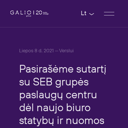
Lt
Liepos 8 d. 2021 — Verslui
Pasirašėme
sutartį
su
SEB
grupės
paslaugų
centru
dėl
naujo
biuro
statybų
ir
nuomos