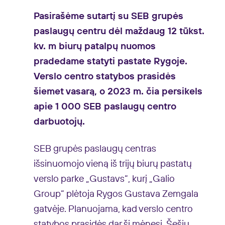
Pasirašėme sutartį su SEB grupės
paslaugų centru dėl maždaug 12 tūkst.
kv. m biurų patalpų nuomos
pradedame statyti pastate Rygoje.
Verslo centro statybos prasidės
šiemet vasarą, o 2023 m. čia persikels
apie 1 000 SEB paslaugų centro
darbuotojų.
SEB grupės paslaugų centras
išsinuomojo vieną iš trijų biurų pastatų
verslo parke „Gustavs“, kurį „Galio
Group“ plėtoja Rygos Gustava Zemgala
gatvėje. Planuojama, kad verslo centro
statybos prasidės dar šį mėnesį. Šešių