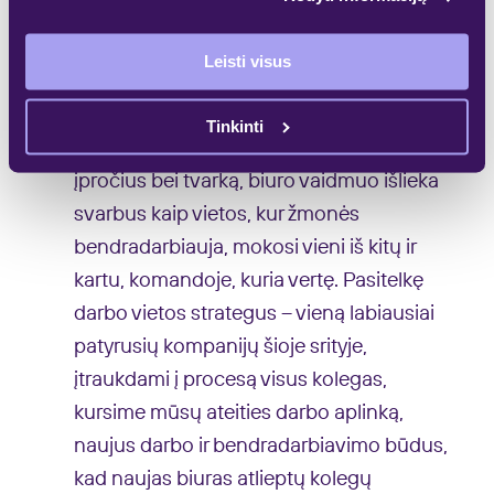
„Naujas verslo centras leis visas mūsų
Leisti visus
komandas Rygoje suburti po vienu stogu,
modernioje ir įkvepiančioje darbo
Tinkinti
aplinkoje. Nors pandemija pakeitė darbo
įpročius bei tvarką, biuro vaidmuo išlieka
svarbus kaip vietos, kur žmonės
bendradarbiauja, mokosi vieni iš kitų ir
kartu, komandoje, kuria vertę. Pasitelkę
darbo vietos strategus – vieną labiausiai
patyrusių kompanijų šioje srityje,
įtraukdami į procesą visus kolegas,
kursime mūsų ateities darbo aplinką,
naujus darbo ir bendradarbiavimo būdus,
kad naujas biuras atlieptų kolegų