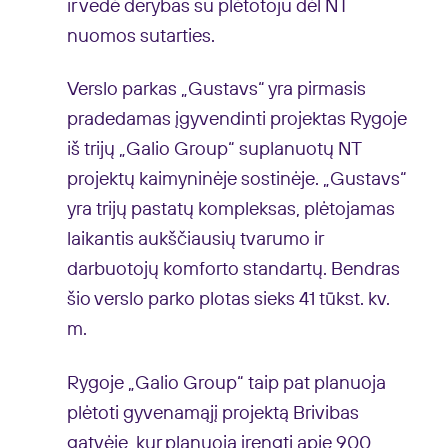
ir vedė derybas su plėtotoju dėl NT
nuomos sutarties.
Verslo parkas „Gustavs“ yra pirmasis
pradedamas įgyvendinti projektas Rygoje
iš trijų „Galio Group“ suplanuotų NT
projektų kaimyninėje sostinėje. „Gustavs“
yra trijų pastatų kompleksas, plėtojamas
laikantis aukščiausių tvarumo ir
darbuotojų komforto standartų. Bendras
šio verslo parko plotas sieks 41 tūkst. kv.
m.
Rygoje „Galio Group“ taip pat planuoja
plėtoti gyvenamąjį projektą Brivibas
gatvėje, kur planuoja įrengti apie 900