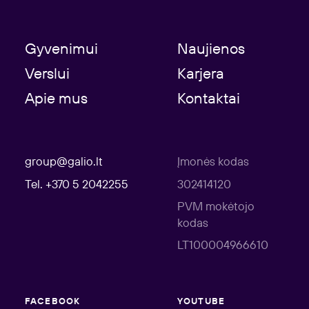
Gyvenimui
Naujienos
Verslui
Karjera
Apie mus
Kontaktai
group@galio.lt
Įmonės kodas
Tel. +370 5 2042255
302414120
PVM mokėtojo
kodas
LT100004966610
FACEBOOK
YOUTUBE