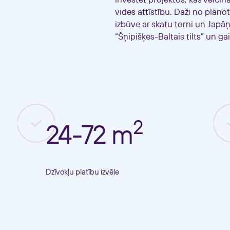
investēt projektos, kas veicina
vides attīstību. Daži no plāno
izbūve ar skatu torni un Japāņ
“Šņipišķes-Baltais tilts” un ga
2
24-72 m
Dzīvokļu platību izvēle