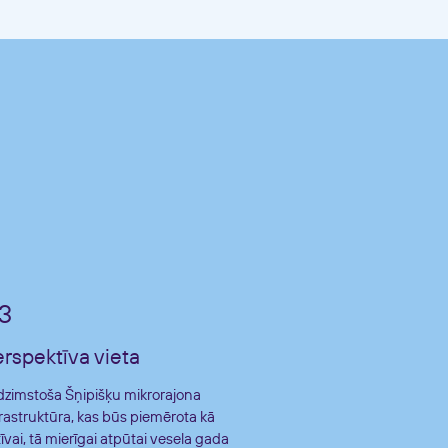
erspektīva vieta
dzimstoša Šņipišķu mikrorajona
frastruktūra, kas būs piemērota kā
īvai, tā mierīgai atpūtai vesela gada