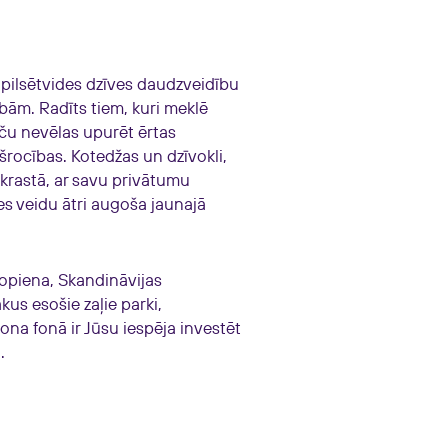
 pilsētvides dzīves daudzveidību
ībām. Radīts tiem, kuri meklē
aču nevēlas upurēt ērtas
šrocības. Kotedžas un dzīvokli,
 krastā, ar savu privātumu
s veidu ātri augoša jaunajā
kopiena, Skandināvijas
us esošie zaļie parki,
ona fonā ir Jūsu iespēja investēt
.