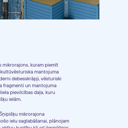
ns mikrorajons, kuram piemīt
 kultūvēsturiska mantojuma
derni debesskrāpji, vēsturiski
ģa fragmenti un mantojuma
liela pievilcības daļa, kuru
išķu ielām.
 Šņipišķu mikrorajona
esošo ielu saglabāšanai, plānojam