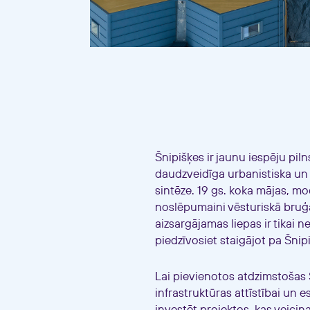
Šnipišķes ir jaunu iespēju pil
daudzveidīga urbanistiska un
sintēze. 19 gs. koka mājas, mo
noslēpumaini vēsturiskā bru
aizsargājamas liepas ir tikai ne
piedzīvosiet staigājot pa Šnip
Lai pievienotos atdzimstošas
infrastruktūras attīstībai un 