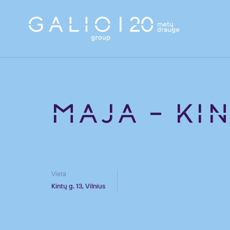
MAJA
–
KIN
Vieta
Kintų g. 13, Vilnius