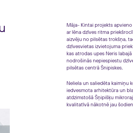
tu
Māja- Kintai projekts apvieno
ar lēna dzīves ritma priekšroc
aizvēju no pilsētas trokšņa, t
dzīvesvietas izvietojuma priek
kas atrodas upes Neris labajā
nodrošinās nepiespiestu dzīve
pilsētas centrā Šnipiskes.
Neliela un saliedēta kaimiņu 
iedvesmota arhitektūra un blak
atdzimstošā Šņipišķu mikroraj
kvalitatīvā nākotnē jau šodien