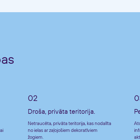
bas
Droša, privāta teritorija.
P
Netraucēta, privāta teritorija, kas nodalīta
At
ai
no ielas ar zaļojošiem dekoratīviem
in
žogiem.
akt