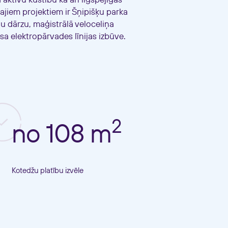
 aktīvu kustību kā arī ilgspējīgas
tajiem projektiem ir Šņipišķu parka
u dārzu, maģistrālā veloceliņa
isa elektropārvades līnijas izbūve.
2
no 108 m
Kotedžu platību izvēle