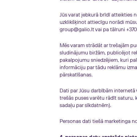
Jūs varat jebkurā brīdī atteikties
uzklikšķinot attiecīgu norādi mū
group@galio.lt
vai pa tālruni +37
Mēs varam strādāt ar trešajām pu
sludinājumu biržām, publicējot re
pakalpojumu sniedzējiem, kuri pa
informāciju par tādu reklāmu izm
pārskatīšanas.
Dati par Jūsu darbībām internetā v
trešās puses varētu rādīt saturu, 
sadaļu par sīkdatnēm).
Personas dati tiešā marketinga n