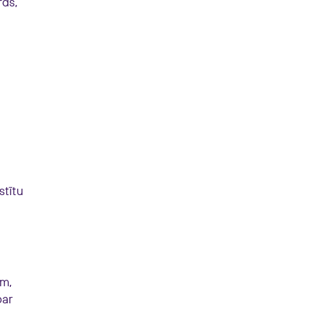
rds,
stītu
em,
par