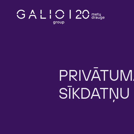
PRIVĀTUM
SĪKDATŅU