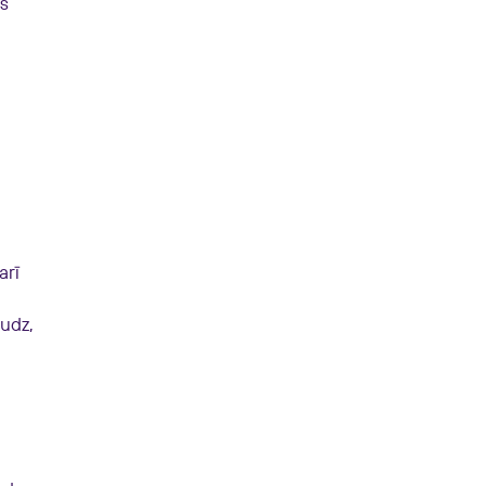
ds
arī
audz,