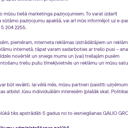
 no mūsu tiešā marketinga paziņojumiem. To varat izdarīt
su sūtāmo paziņojumu apakšā, vai arī mūs informējot uz e-pa
0 5 204 2255.
sēm, piemēram, interneta reklāmas izstrādātājiem un reklā
klāmu internetā, tāpat varam sadarboties ar trešo pusi – anal
līdzēs novērtēt un sniegs mums un (vai) trešajām pusēm
antošanu trešu pušu tīmekļvietnēs un reklāmu un mūsu satu
ar būt ievākti, lai vēlā mēs, mūsu partneri (saistīti uzņēmumi
kas atbilst Jūsu individuālām interesēm (plašāk skat. Politika
olūkā tiks apstrādāti 5 gadus no to iesniegšanas GALIO GR