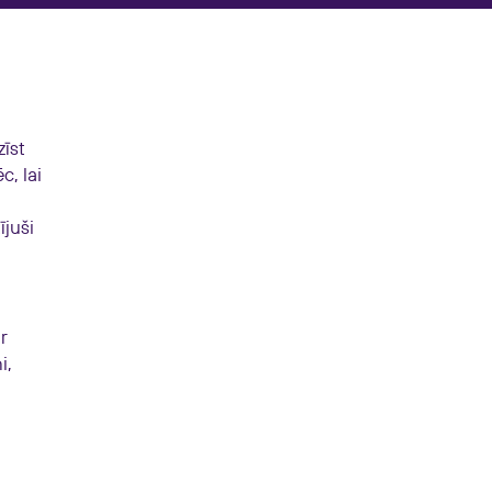
zīst
c, lai
ījuši
ir
i,