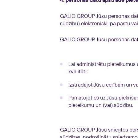
4. personas datu apstrāde piet
GALIO GROUP Jūsu personas datus
sūdzību) elektroniski, pa pastu vai
GALIO GROUP Jūsu personas datu
Lai administrētu pieteikumus
kvalitāti;
Izstrādājot Jūsu cerībām un v
Pamatojoties uz Jūsu piekriša
pieteikumu un (vai) sūdzību.
GALIO GROUP Jūsu sniegtos person
sūdzības, nodrošinātu sniedzamo pa