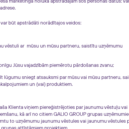
Tiešā marketinga nolūkā apstrādājam šos personas datus: vā
 adrese.
 var būt apstrādāti norādītajos veidos:
 vēstuli ar
mūsu un mūsu partneru, saistītu uzņēmumu
rsonīgu Jūsu vajadzībām piemērotu pārdošanas zvanu;
dīt lūgumu sniegt atsauksmi par mūsu vai mūsu partneru, sai
alpojumiem un (vai) produktiem.
 Klienta viņiem piereģistrējoties par jaunumu vēstuļu vai
aņemšanu, kā arī no citiem GALIO GROUP grupas uzņēmumi
saņemtu to uzņēmumu jaunumu vēstules vai jaunumu vēstules 
rupas attīstāmiem projektiem.