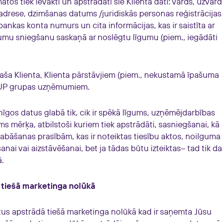
os tiek ievākti un apstrādāti šie Klienta dati: vārds, uzvār
rese, dzimšanas datums /juridiskās personas reģistrācijas
ankas konta numurs un cita informācijas, kas ir saistīta ar
mu sniegšanu saskaņā ar noslēgtu līgumu (piem., iegādāti
 Klienta, Klienta pārstāvjiem (piem., nekustamā īpašuma
OUP grupas uzņēmumiem.
s datus glabā tik, cik ir spēkā līgums, uzņēmējdarbības
šams mērķa, atbilstoši kuriem tiek apstrādāti, sasniegšanai, kā 
abāšanas prasībām, kas ir noteiktas tiesību aktos, noilguma
anai vai aizstāvēšanai, bet ja tādas būtu izteiktas– tad tik d
ā.
iešā marketinga nolūkā
 apstrādā tiešā marketinga nolūkā kad ir saņemta Jūsu