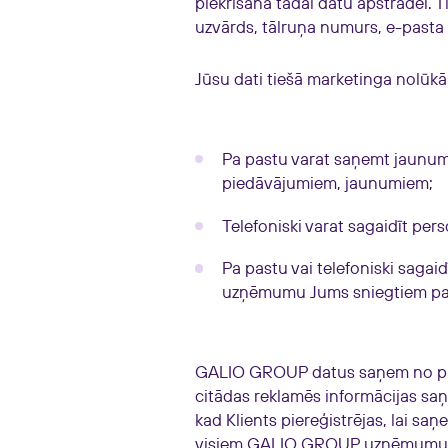
piekrišana tādai datu apstrādei. 
uzvārds, tālruņa numurs, e-pasta
Jūsu dati tiešā marketinga nolūkā
Pa pastu varat saņemt jaunumu
piedāvājumiem, jaunumiem;
Telefoniski varat sagaidīt pe
Pa pastu vai telefoniski sagai
uzņēmumu Jums sniegtiem pak
GALIO GROUP datus saņem no paša
citādas reklamēs informācijas s
kad Klients piereģistrējas, lai 
visiem GALIO GROUP uzņēmumu g