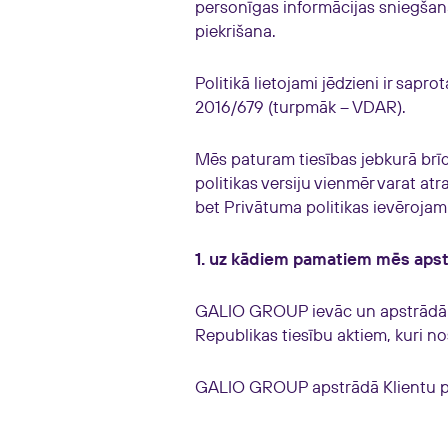
personīgas informācijas sniegšan
piekrišana.
Politikā lietojami jēdzieni ir sapro
2016/679 (turpmāk – VDAR).
Mēs paturam tiesības jebkurā brīd
politikas versiju vienmēr varat a
bet Privātuma politikas ievēroja
1. uz kādiem pamatiem mēs aps
GALIO GROUP ievāc un apstrādā p
Republikas tiesību aktiem, kuri n
GALIO GROUP apstrādā Klientu p