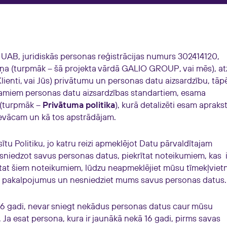
AB, juridiskās personas reģistrācijas numurs 302414120,
Viļņa (turpmāk – šā projekta vārdā GALIO GROUP, vai mēs), at
lienti, vai Jūs) privātumu un personas datu aizsardzību, tāpē
ojamiem personas datu aizsardzības standartiem, esama
u (turpmāk –
Privātuma politika
), kurā detalizēti esam aprakst
evācam un kā tos apstrādājam.
lasītu Politiku, jo katru reizi apmeklējot Datu pārvaldītajam
m sniedzot savus personas datus, piekrītat noteikumiem, kas
krītat šiem noteikumiem, lūdzu neapmeklējiet mūsu tīmekļvietn
i pakalpojumus un nesniedziet mums savus personas datus.
 16 gadi, nevar sniegt nekādus personas datus caur mūsu
ā. Ja esat persona, kura ir jaunākā nekā 16 gadi, pirms savas