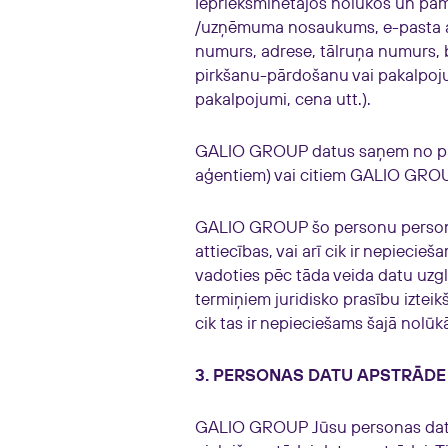
Iepriekšminētajos nolūkos un pamat
/uzņēmuma nosaukums, e-pasta ad
numurs, adrese, tālruņa numurs, b
pirkšanu-pārdošanu vai pakalpoju
pakalpojumi, cena utt.).
GALIO GROUP datus saņem no paša
aģentiem) vai citiem GALIO GR
GALIO GROUP šo personu personīgo
attiecības, vai arī cik ir nepiecie
vadoties pēc tāda veida datu uzgl
termiņiem juridisko prasību izteikš
cik tas ir nepieciešams šajā nolūk
3. PERSONAS DATU APSTRĀDE t
GALIO GROUP Jūsu personas datus