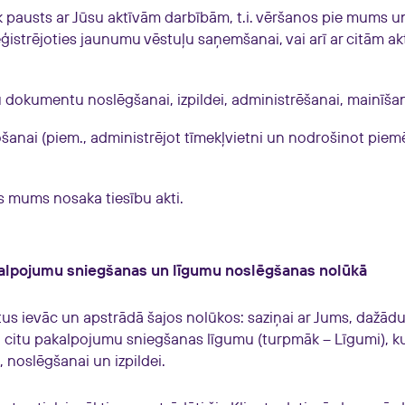
k pausts ar Jūsu aktīvām darbībām, t.i. vēršanos pie mums u
ģistrējoties jaunumu vēstuļu saņemšanai, vai arī ar citām a
u dokumentu noslēgšanai, izpildei, administrēšanai, mainīšan
šanai (piem., administrējot tīmekļvietni un nodrošinot piem
s mums nosaka tiesību akti.
kalpojumu sniegšanas un līgumu noslēgšanas nolūkā
 ievāc un apstrādā šajos nolūkos: saziņai ar Jums, dažād
 citu pakalpojumu sniegšanas līgumu (turpmāk – Līgumi), k
noslēgšanai un izpildei.