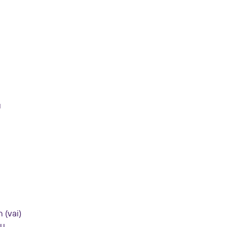
u
 (vai)
su