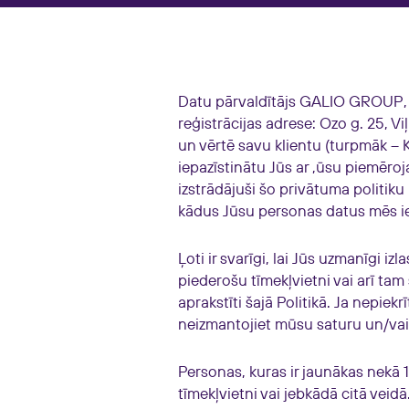
Datu pārvaldītājs GALIO GROUP, U
reģistrācijas adrese: Ozo g. 25, 
un vērtē savu klientu (turpmāk – K
iepazīstinātu Jūs ar ,ūsu piemēr
izstrādājuši šo privātuma politik
kādus Jūsu personas datus mēs i
Ļoti ir svarīgi, lai Jūs uzmanīgi iz
piederošu tīmekļvietni vai arī ta
aprakstīti šajā Politikā. Ja nepie
neizmantojiet mūsu saturu un/va
Personas, kuras ir jaunākas nekā
tīmekļvietni vai jebkādā citā veid