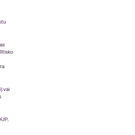
stu
mas
ītisko
ra
) vai
s
OUP.