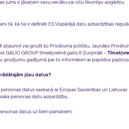
as jums ir jāsaņem savu vecāku vai citu likumīgu aizgādņu
tami tā, kā tie ir definēti ES Vispārējā datu aizsardzības regulā
ī atjaunot vai grozīt šo Privātuma politiku. Jaunāko Privāt
trast GALIO GROUP tīmekļvietnē galio.lt (turpmāk –
Tīmekļvi
mu grozījumu gadījumā par to informēsim ar papildus paziņo
trādātajām jūsu datus?
ersonas datus saskaņā ar Eiropas Savienības un Lietuvas
osaka personas datu aizsardzību.
ersonas datus uz šiem pamatiem: