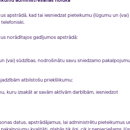
eikumu administrēšanas nolūkā
 apstrādā, kad tai iesniedzat pieteikumu (lūgumu un (vai)
 telefoniski.
s norādītajos gadījumos apstrādā:
 un (vai) sūdzības, nodrošinātu savu sniedzamo pakalpojum
ajadzībām atbilstošu priekšlikumu;
nu, kuru izsakāt ar savām aktīvām darbībām, iesniedzot
as datus, apstrādājamus, lai administrētu pieteikumus un
kalpojumu kvalitāti, glabās tik ilgi, cik ir nepieciešams Jū