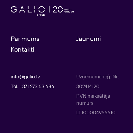
Par mums
Jaunumi
Kontakti
info@galio.lv
Uzņēmuma reģ. Nr.
Tel. +371 273 63 686
302414120
PVN maksātāja
numurs
LT100004966610