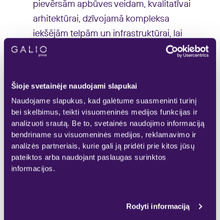
pievērsām apbūves veidam, kvalitatīvai
arhitektūrai, dzīvojamā kompleksa
iekšējām telpām un infrastruktūrai, lai
komplekss pareizi piepildītos un
harmoniski iekļautos šajā urbanizētajā
Viļņas daļā. Izteiksmīgajām kompleksa
Šioje svetainėje naudojami slapukai
fasādēm izvēlējāmies solīdus apdares
Naudojame slapukus, kad galėtume suasmeninti turinį
materiālus, projektējām īpaši plašus
bei skelbimus, teikti visuomeninės medijos funkcijas ir
balkonus, lai varētu sajustu pilsētas
analizuoti srautą. Be to, svetainės naudojimo informaciją
bendriname su visuomeninės medijos, reklamavimo ir
pulsu”, stāsta Aurims Martinkēns
analizės partneriais, kurie gali ją pridėti prie kitos jūsų
[Aurimas Martinkėnas], “GALIO GROUP”
pateiktos arba naudojant paslaugas surinktos
NĪ projektu direktors.
informacijos.
Uzņēmumu “Aketuri Architektai” un
Rodyti informaciją
“Viltekta” veidotajā projektā tiks iekārtoti