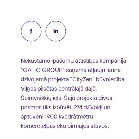
Nekustamo īpašumu attīstības kompānija
“GALIO GROUP” saņēma atļauju jauna
dzīvojamā projekta “CityZen” būvniecībai
Viļņas pilsētas centrālajā daļā,
Šeimyniškių ielā. Šajā projektā divos
posmos tiks izbūvēti 274 dzīvokļi un
aptuveni 1900 kvadrātmetru
komerctelpas ēku pirmajos stāvos.