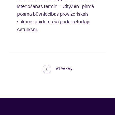
īstenošanas termiņi. “CityZen” pirmā
posma būvniecības provizoriskais
sākums gaidāms šā gada ceturtajā
ceturksnī.
ATPAKAĻ