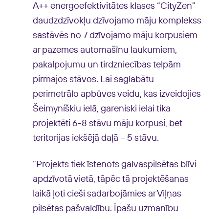
A++ energoefektivitātes klases “CityZen”
daudzdzīvokļu dzīvojamo māju komplekss
sastāvēs no 7 dzīvojamo māju korpusiem
ar pazemes automašīnu laukumiem,
pakalpojumu un tirdzniecības telpām
pirmajos stāvos. Lai saglabātu
perimetrālo apbūves veidu, kas izveidojies
Šeimyníškiu ielā, gareniski ielai tika
projektēti 6-8 stāvu māju korpusi, bet
teritorijas iekšējā daļā – 5 stāvu.
“Projekts tiek īstenots galvaspilsētas blīvi
apdzīvotā vietā, tāpēc tā projektēšanas
laikā ļoti cieši sadarbojāmies ar Viļņas
pilsētas pašvaldību. Īpašu uzmanību