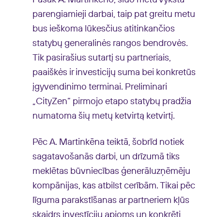
parengiamieji darbai, taip pat greitu metu
bus ieškoma lūkesčius atitinkančios
statybų generalinės rangos bendrovės.
Tik pasirašius sutartį su partneriais,
paaiškės ir investicijų suma bei konkretūs
įgyvendinimo terminai. Preliminari
„CityZen“ pirmojo etapo statybų pradžia
numatoma šių metų ketvirtą ketvirtį.
Pēc A. Martinkēna teiktā, šobrīd notiek
sagatavošanās darbi, un drīzumā tiks
meklētas būvniecības ģenerāluzņēmēju
kompānijas, kas atbilst cerībām. Tikai pēc
līguma parakstīšanas ar partneriem kļūs
skaidrs investīciju apjoms un konkrēti