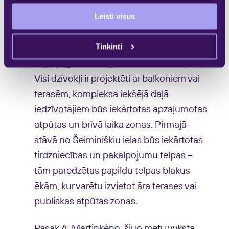
no 25 kv. m līdz 102 kv. m platībā dzīvokļi.
Leisti visus
Kompleksa iekšējā daļā tiks iekārtoti 24
nestandarta divstāvu mājokļi ar
Tinkinti
individuāliem britu stila iekšpagalmiem ar
kopējo griestu augstumu līdz 5 metriem.
Visi dzīvokļi ir projektēti ar balkoniem vai
terasēm, kompleksa iekšējā daļā
iedzīvotājiem būs iekārtotas apzaļumotas
atpūtas un brīvā laika zonas. Pirmajā
stāvā no Šeiminiškiu ielas būs iekārtotas
tirdzniecības un pakalpojumu telpas –
tām paredzētas papildu telpas blakus
ēkām, kur varētu izvietot āra terases vai
publiskas atpūtas zonas.
Pasak A. Martinkėno, šiuo metu vyksta