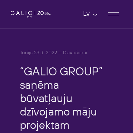
Lv
Jūnijs 23 d. 2022 — Dzīvošanai
“GALIO
GROUP”
saņēma
būvatļauju
dzīvojamo
māju
projektam