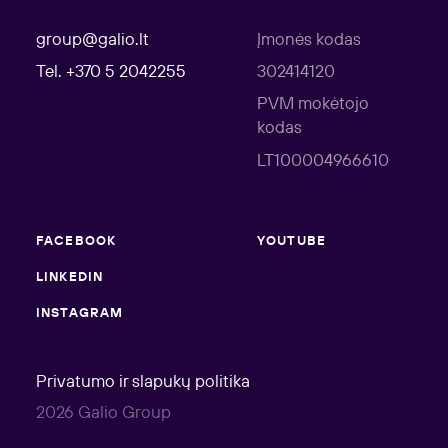
group@galio.lt
Įmonės kodas
Tel. +370 5 2042255
302414120
PVM mokėtojo
kodas
LT100004966610
FACEBOOK
YOUTUBE
LINKEDIN
INSTAGRAM
Privatumo ir slapukų politika
2026 Galio Group