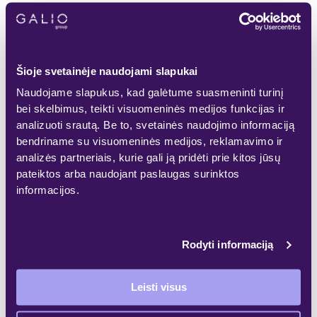
Mes Jums siūlome
Šioje svetainėje naudojami slapukai
Dirbą su ambicingais projektais;
Naudojame slapukus, kad galėtume suasmeninti turinį
bei skelbimus, teikti visuomeninės medijos funkcijas ir
Savirealizaciją ir tobulėjimo
analizuoti srautą. Be to, svetainės naudojimo informaciją
galimybes;
bendriname su visuomeninės medijos, reklamavimo ir
analizės partneriais, kurie gali ją pridėti prie kitos jūsų
Draugišką kolektyvą ir palaikymo
pateiktos arba naudojant paslaugas surinktos
informacijos.
kultūrą;
Darbą naujame, moderniame ofise;
Rodyti informaciją
Sveikatos draudimą;
Leisti visus
Priedus už pasiektus rezultatus.