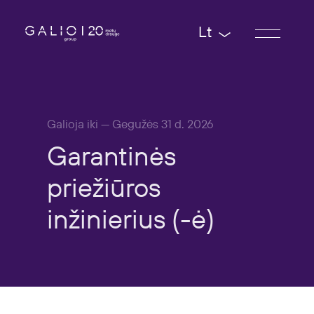
Lt
Galioja iki — Gegužės 31 d. 2026
Garantinės
priežiūros
inžinierius
(-ė)