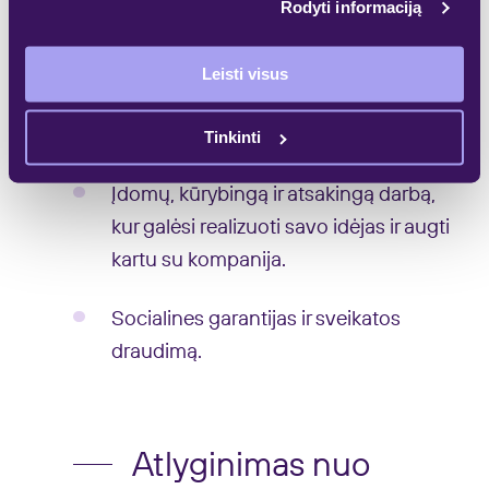
Rodyti informaciją
projektais ir prisidėti prie tvarios
miestų plėtros.
Leisti visus
Patrauklią ir inovatyvią darbo aplinką
centrinėje sostinės dalyje.
Tinkinti
Įdomų, kūrybingą ir atsakingą darbą,
kur galėsi realizuoti savo idėjas ir augti
kartu su kompanija.
Socialines garantijas ir sveikatos
draudimą.
Atlyginimas nuo