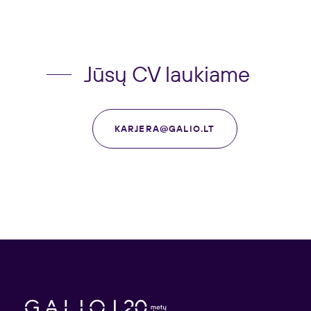
Jūsų CV laukiame
KARJERA@GALIO.LT