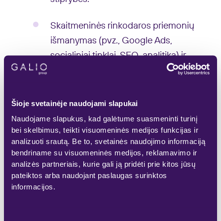
Skaitmeninės rinkodaros priemonių
išmanymas (pvz., Google Ads,
socialiniai tinklai, SEO, analitika) ir
gebėjimas analizuoti jų rezultatus.
Šioje svetainėje naudojami slapukai
Mes siūlome:
Naudojame slapukus, kad galėtume suasmeninti turinį
bei skelbimus, teikti visuomeninės medijos funkcijas ir
analizuoti srautą. Be to, svetainės naudojimo informaciją
bendriname su visuomeninės medijos, reklamavimo ir
Darbą stabiliai veikiančioje iš
analizės partneriais, kurie gali ją pridėti prie kitos jūsų
žinomoje nekilnojamojo turto plėtros
pateiktos arba naudojant paslaugas surinktos
kompanijoje.
informacijos.
Galimybę dirbti su išskirtiniais