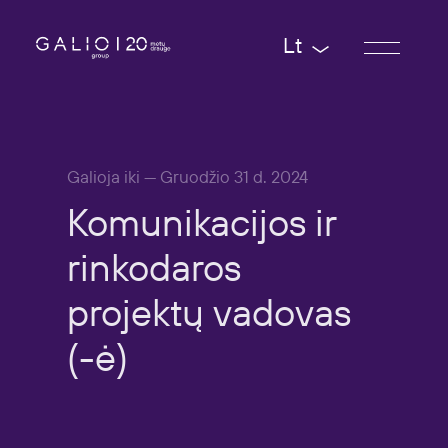
Lt
Galioja iki — Gruodžio 31 d. 2024
Komunikacijos
ir
rinkodaros
projektų
vadovas
(-ė)