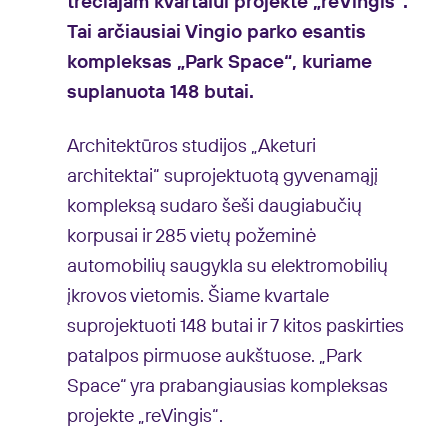
trečiajam kvartalui projekte „reVingis“.
Tai arčiausiai Vingio parko esantis
kompleksas „Park Space“, kuriame
suplanuota 148 butai.
Architektūros studijos „Aketuri
architektai“ suprojektuotą gyvenamąjį
kompleksą sudaro šeši daugiabučių
korpusai ir 285 vietų požeminė
automobilių saugykla su elektromobilių
įkrovos vietomis. Šiame kvartale
suprojektuoti 148 butai ir 7 kitos paskirties
patalpos pirmuose aukštuose. „Park
Space“ yra prabangiausias kompleksas
projekte „reVingis“
.