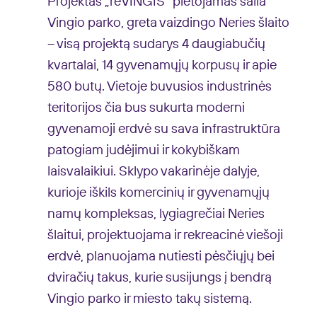
Projektas „reVINGIS“ plėtojamas šalia
Vingio parko, greta vaizdingo Neries šlaito
– visą projektą sudarys 4 daugiabučių
kvartalai, 14 gyvenamųjų korpusų ir apie
580 butų. Vietoje buvusios industrinės
teritorijos čia bus sukurta moderni
gyvenamoji erdvė su sava infrastruktūra
patogiam judėjimui ir kokybiškam
laisvalaikiui. Sklypo vakarinėje dalyje,
kurioje iškils komercinių ir gyvenamųjų
namų kompleksas, lygiagrečiai Neries
šlaitui, projektuojama ir rekreacinė viešoji
erdvė, planuojama nutiesti pėsčiųjų bei
dviračių takus, kurie susijungs į bendrą
Vingio parko ir miesto takų sistemą.