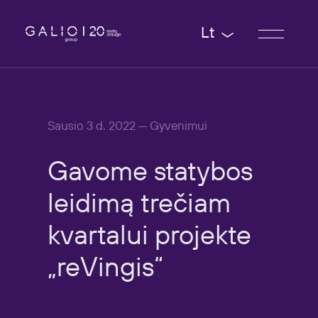
Lt
Sausio 3 d. 2022 — Gyvenimui
Gavome
statybos
leidimą
trečiam
kvartalui
projekte
„reVingis“