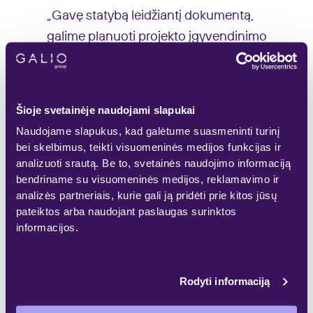
„Gavę statybą leidžiantį dokumentą,
galime planuoti projekto įgyvendinimo
darbus, tačiau butų rezervaciją šiame
kvartale pradėsime tik išsirinkę generalinį
statybų rangovą ir pasirašę su juo sutartį –
Šioje svetainėje naudojami slapukai
kai žinosime investicijų apimtis bei darbų
Naudojame slapukus, kad galėtume suasmeninti turinį
pradžią ir įgyvendinimo terminus“, – sako
bei skelbimus, teikti visuomeninės medijos funkcijas ir
Aisvidas Sriebalius, „Galio Group“
analizuoti srautą. Be to, svetainės naudojimo informaciją
bendriname su visuomeninės medijos, reklamavimo ir
vadovas.
analizės partneriais, kurie gali ją pridėti prie kitos jūsų
pateiktos arba naudojant paslaugas surinktos
Projekte „reVingis“ šiemet lapkritį „Galio
informacijos.
Group“ pradėjo pirmojo etapo – „River
Space“ – statybas. Šiame gyvenamajame
Rodyti informaciją
komplekse rinkai pasiūlyti 146
nauji butai
Vilniuje
, kurie beveik visi parduoti. Pirmojo