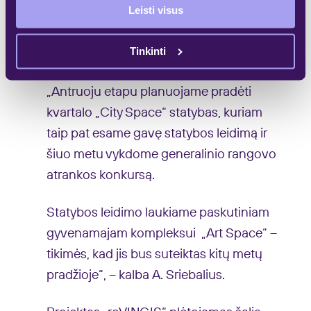
Leisti visus
etapo statybas įgyvendina bendrovė
Panevėžio statybos trestas (PST), su kuria
Tinkinti
sutartį „Galio Group“ pasirašė dar vasarą.
„Antruoju etapu planuojame pradėti
kvartalo „City Space“ statybas, kuriam
taip pat esame gavę statybos leidimą ir
šiuo metu vykdome generalinio rangovo
atrankos konkursą.
Statybos leidimo laukiame paskutiniam
gyvenamajam kompleksui „Art Space“ –
tikimės, kad jis bus suteiktas kitų metų
pradžioje“, – kalba A. Sriebalius.