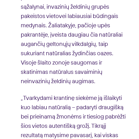
sąžalynai, invazinių želdinių grupės
pakeistos vietovei labiausiai būdingais
medynais. Žaliatakyje, pačioje upės
pakrantėje, įveista daugiau čia natūraliai
augančių geltonųjų vilkdalgių, taip
sukuriant natūralias žydinčias oazes.
Visoje šlaito zonoje saugomas ir
skatinimas natūralus savaiminių
neinvazinių želdinių augimas.
„Tvarkydami krantinę siekėme ją išlaikyti
kuo labiau natūralią – padaryti draugišką
bei prieinamą žmonėms ir tiesiog pabrėžti
šios vietos autentišką grožį. Tikrąjį
rezultatą matysime pavasarį, kai viskas