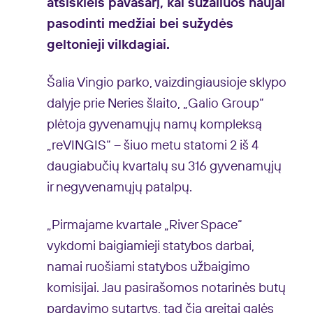
atsiskleis pavasarį, kai sužaliuos naujai
pasodinti medžiai bei sužydės
geltonieji vilkdagiai.
Šalia Vingio parko, vaizdingiausioje sklypo
dalyje prie Neries šlaito, „Galio Group“
plėtoja gyvenamųjų namų kompleksą
„reVINGIS“ – šiuo metu statomi 2 iš 4
daugiabučių kvartalų su 316 gyvenamųjų
ir negyvenamųjų patalpų.
„Pirmajame kvartale „River Space“
vykdomi baigiamieji statybos darbai,
namai ruošiami statybos užbaigimo
komisijai. Jau pasirašomos notarinės butų
pardavimo sutartys, tad čia greitai galės