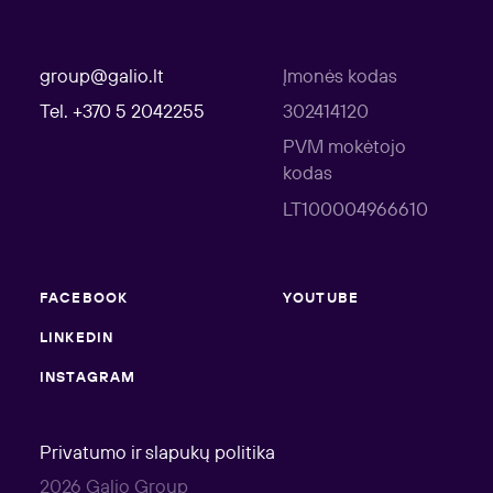
group@galio.lt
Įmonės kodas
Tel. +370 5 2042255
302414120
PVM mokėtojo
kodas
LT100004966610
FACEBOOK
YOUTUBE
LINKEDIN
INSTAGRAM
Privatumo ir slapukų politika
2026 Galio Group