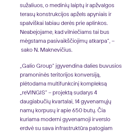
sužaliuos, o medinių laiptų ir apžvalgos
terasų konstrukcijos apžels apyniais ir
spalviškai labiau derės prie aplinkos.
Neabejojame, kad vilniečiams tai bus
mėgstama pasivaikščiojimų atkarpa“, –
sako N. Maknevičius.
„Galio Group“ įgyvendina dalies buvusios
pramoninės teritorijos konversiją,
plėtodama multifunkcinį kompleksą
„reVINGIS“ – projektą sudarys 4
daugiabučių kvartalai, 14 gyvenamųjų
namų korpusų ir apie 650 butų. Čia
kuriama moderni gyvenamoji ir verslo
erdvė su sava infrastruktūra patogiam