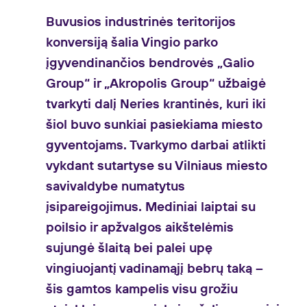
Buvusios industrinės teritorijos
konversiją šalia Vingio parko
įgyvendinančios bendrovės „Galio
Group“ ir „Akropolis Group“ užbaigė
tvarkyti dalį Neries krantinės, kuri iki
šiol buvo sunkiai pasiekiama miesto
gyventojams. Tvarkymo darbai atlikti
vykdant sutartyse su Vilniaus miesto
savivaldybe numatytus
įsipareigojimus. Mediniai laiptai su
poilsio ir apžvalgos aikštelėmis
sujungė šlaitą bei palei upę
vingiuojantį vadinamąjį bebrų taką –
šis gamtos kampelis visu grožiu