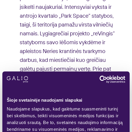
įsikelti naujakuriai. Intensyviai vyksta ir
antrojo kvartalo „Park Space“ statybos,
taigi, ši teritorija pamažu virsta vilniečių
namais. Lygiagrečiai projekto „reVingis“
statyboms savo lėšomis vykdėme ir
apleistos Neries krantinės tvarkymo
darbus, kad miestiečiai kuo greičiau
galėtų pajusti permainų vertę. Prie pat
upės einantis žaliatakis, dar vadinamas
bebrų taku, išlaikytas natūraliu, tačiau
dabar juo galima patogiai praeiti ir
Šioje svetainėje naudojami slapukai
sklandžiai pasiekti Vingio parką. Takas su
Naudojame slapukus, kad galėtume suasmeninti turinį
šlaito viršumi sujungtas mediniais
bei skelbimus, teikti visuomeninės medijos funkcijas ir
pėsčiųjų laiptais, taip pat įrengtos kelios
analizuoti srautą. Be to, svetainės naudojimo informaciją
bendriname su visuomeninės medijos, reklamavimo ir
apžvalgos aikštelės, iš kurų atsiveria