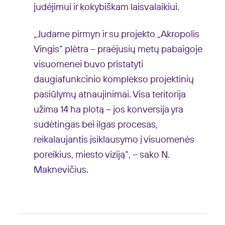
judėjimui ir kokybiškam laisvalaikiui.
„Judame pirmyn ir su projekto „Akropolis
Vingis“ plėtra – praėjusių metų pabaigoje
visuomenei buvo pristatyti
daugiafunkcinio komplekso projektinių
pasiūlymų atnaujinimai. Visa teritorija
užima 14 ha plotą – jos konversija yra
sudėtingas bei ilgas procesas,
reikalaujantis įsiklausymo į visuomenės
poreikius, miesto viziją“, – sako N.
Maknevičius.