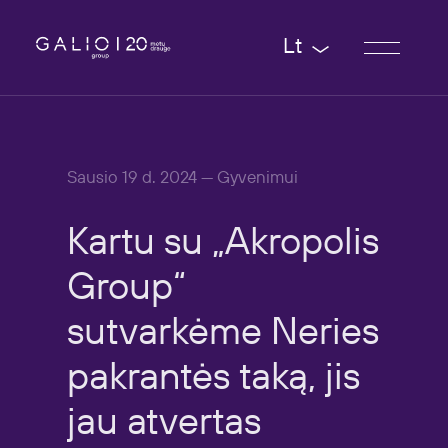
Lt
Sausio 19 d. 2024 — Gyvenimui
Kartu
su
„Akropolis
Group“
sutvarkėme
Neries
pakrantės
taką,
jis
jau
atvertas