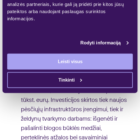
analizės partneriais, kurie gali ją pridėti prie kitos jūsų
vaizdas į dešinįjį Neries krantą. Šią
pateiktos arba naudojant paslaugas surinktos
infrastruktūrą bei sutvarkytą Neries
informacijos.
krantinės atkarpą perdavėme Vilniaus
miesto savivaldybei“, – komentuoja
Rodyti informaciją
Nerijus Maknevičius, „Galio Group“ ir
„Akropolis Group“ vadovas.
Leisti visus
Neries krantinės atkarpos tvarkymo bei
Tinkinti
įrengimo darbus projektavo „Aketuri
architektai“, o investicijos siekia apie 300
tūkst. eurų. Investicijos skirtos tiek naujos
pėsčiųjų infrastruktūros įrengimui, tiek ir
želdynų tvarkymo darbams: išgenėti ir
pašalinti blogos būklės medžiai,
perteklinės atžalos bei savaiminiai