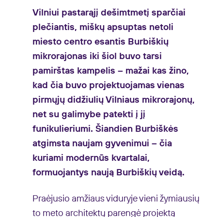
Vilniui pastarąjį dešimtmetį sparčiai
plečiantis, miškų apsuptas netoli
miesto centro esantis Burbiškių
mikrorajonas iki šiol buvo tarsi
pamirštas kampelis – mažai kas žino,
kad čia buvo projektuojamas vienas
pirmųjų didžiulių Vilniaus mikrorajonų,
net su galimybe patekti į jį
funikulieriumi. Šiandien Burbiškės
atgimsta naujam gyvenimui – čia
kuriami modernūs kvartalai,
formuojantys naują Burbiškių veidą.
Praėjusio amžiaus viduryje vieni žymiausių
to meto architektų parengė projektą