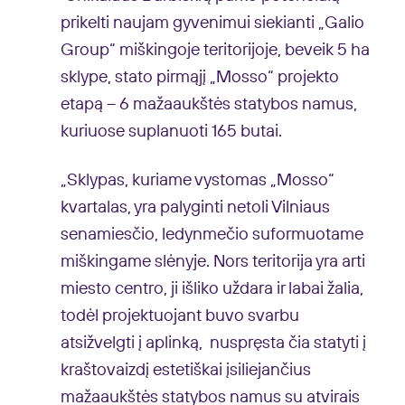
prikelti naujam gyvenimui siekianti „Galio
Group“ miškingoje teritorijoje, beveik 5 ha
sklype, stato pirmąjį „Mosso“ projekto
etapą – 6 mažaaukštės statybos namus,
kuriuose suplanuoti 165 butai.
„Sklypas, kuriame vystomas „Mosso“
kvartalas, yra palyginti netoli Vilniaus
senamiesčio, ledynmečio suformuotame
miškingame slėnyje. Nors teritorija yra arti
miesto centro, ji išliko uždara ir labai žalia,
todėl projektuojant buvo svarbu
atsižvelgti į aplinką, nuspręsta čia statyti į
kraštovaizdį estetiškai įsiliejančius
mažaaukštės statybos namus su atvirais