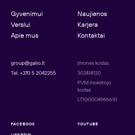
Gyvenimui
Naujienos
Verslui
Karjera
Apie mus
Kontaktai
group@galio.lt
Įmonės kodas
Tel. +370 5 2042255
302414120
PVM mokėtojo
kodas
LT100004966610
FACEBOOK
YOUTUBE