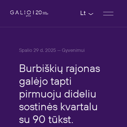
Lt
Spalio 29 d. 2025 — Gyvenimui
Burbiškių
rajonas
galėjo
tapti
pirmuoju
dideliu
sostinės
kvartalu
su
90
tūkst.