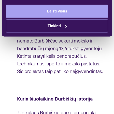
gyvenamųjų namų ir verslo biurų statybos
Leisti visus
įsibėgėja tik dabar, anuomet palikta
neurbanizuota arba atiduota pramonei.
Tinkinti
1971 m. kita architektų komanda vėl
numatė Burbiškėse sukurti mokslo ir
bendrabučių rajoną 13,6 tūkst. gyventojų.
Ketinta statyti kelis bendrabučius,
technikumus, sporto ir mokslo pastatus.
Šis projektas taip pat liko neįgyvendintas.
Kuria šiuolaikinę Burbiškių istoriją
Unikalaus Burbiškių parko potencialą