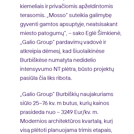
kiemeliais ir privačiomis apželdintomis
terasomis. „Mosso“ suteikia galimybę
gyventi gamtos apsuptyje, neatsisakant
miesto patogumų“, – sako Eglė Šimkienė,
„Galio Group“ pardavimų vadovė ir
atkreipia dėmesį, kad šiuolaikinėse
Burbiškėse numatyta nedidelio
intensyvumo NT plėtra, būsto projektų
pasiūla čia liks ribota.
„Galio Group“ Burbiškių naujakuriams
siūlo 25–76 kv. m butus, kurių kainos
prasideda nuo – 3249 Eur/kv. m.
Modernios architektūros kvartalą, kurį
visą plėtoti planuojama trimis etapais,