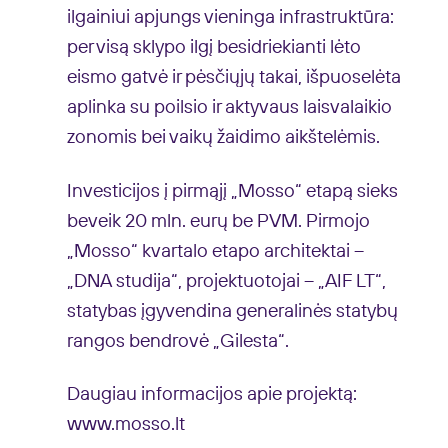
ilgainiui apjungs vieninga infrastruktūra:
per visą sklypo ilgį besidriekianti lėto
eismo gatvė ir pėsčiųjų takai, išpuoselėta
aplinka su poilsio ir aktyvaus laisvalaikio
zonomis bei vaikų žaidimo aikštelėmis.
Investicijos į pirmąjį „Mosso“ etapą sieks
beveik 20 mln. eurų be PVM. Pirmojo
„Mosso“ kvartalo etapo architektai –
„DNA studija“, projektuotojai – „AIF LT“,
statybas įgyvendina generalinės statybų
rangos bendrovė „Gilesta“.
Daugiau informacijos apie projektą:
www.mosso.lt