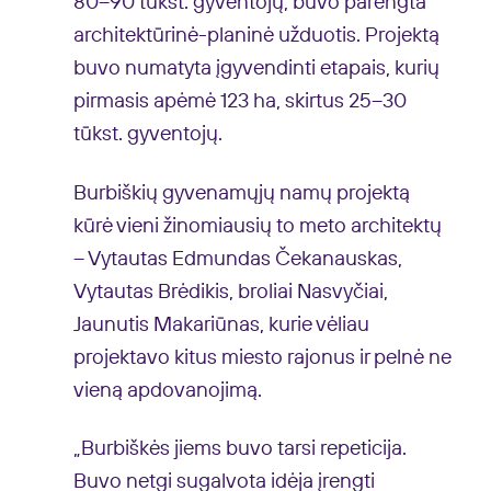
80–90 tūkst. gyventojų, buvo parengta
architektūrinė-planinė užduotis. Projektą
buvo numatyta įgyvendinti etapais, kurių
pirmasis apėmė 123 ha, skirtus 25–30
tūkst. gyventojų.
Burbiškių gyvenamųjų namų projektą
kūrė vieni žinomiausių to meto architektų
– Vytautas Edmundas Čekanauskas,
Vytautas Brėdikis, broliai Nasvyčiai,
Jaunutis Makariūnas, kurie vėliau
projektavo kitus miesto rajonus ir pelnė ne
vieną apdovanojimą.
„Burbiškės jiems buvo tarsi repeticija.
Buvo netgi sugalvota idėja įrengti