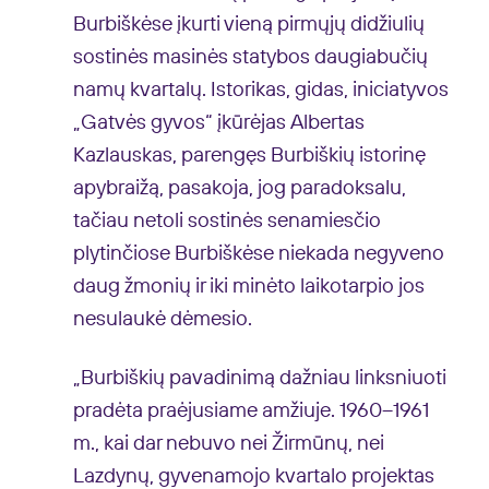
Burbiškėse įkurti vieną pirmųjų didžiulių
sostinės masinės statybos daugiabučių
namų kvartalų. Istorikas, gidas, iniciatyvos
„Gatvės gyvos“ įkūrėjas Albertas
Kazlauskas, parengęs Burbiškių istorinę
apybraižą, pasakoja, jog paradoksalu,
tačiau netoli sostinės senamiesčio
plytinčiose Burbiškėse niekada negyveno
daug žmonių ir iki minėto laikotarpio jos
nesulaukė dėmesio.
„Burbiškių pavadinimą dažniau linksniuoti
pradėta praėjusiame amžiuje. 1960–1961
m., kai dar nebuvo nei Žirmūnų, nei
Lazdynų, gyvenamojo kvartalo projektas