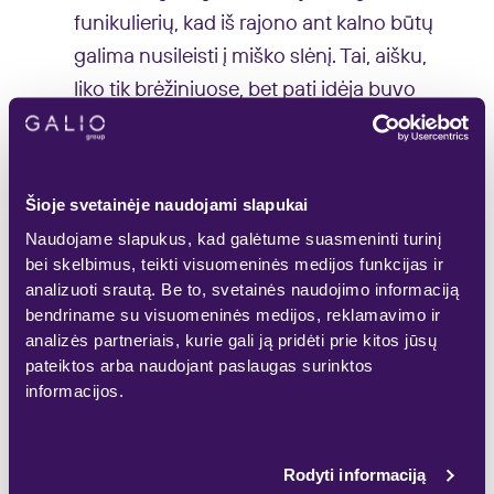
funikulierių, kad iš rajono ant kalno būtų
galima nusileisti į miško slėnį. Tai, aišku,
liko tik brėžiniuose, bet pati idėja buvo
įdomi. Kodėl būtent Burbiškėse planuotas
tas rajonas? Kuo vieta patraukė
architektus? Tuo metu miesto plėtros
Šioje svetainėje naudojami slapukai
kryptis buvo kitokia. Tuomet logiška buvo
Naudojame slapukus, kad galėtume suasmeninti turinį
plėsti miestą aplink Senamiestį:
bei skelbimus, teikti visuomeninės medijos funkcijas ir
Naujininkus, Burbiškes ir kitas jam artimas
analizuoti srautą. Be to, svetainės naudojimo informaciją
bendriname su visuomeninės medijos, reklamavimo ir
vietoves“, – dėsto A. Kazlauskas.
analizės partneriais, kurie gali ją pridėti prie kitos jūsų
pateiktos arba naudojant paslaugas surinktos
Vis dėlto projektas buvo ilgam padėtas į
informacijos.
stalčių ir liko tik brėžiniuose – miesto
plėtrą buvo nuspręsta pasukti į šiaurės
Rodyti informaciją
vakarus, o pietinė dalis, kurioje