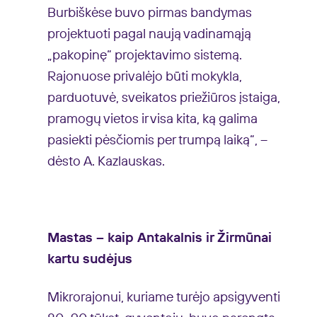
Burbiškėse buvo pirmas bandymas
projektuoti pagal naują vadinamąją
„pakopinę“ projektavimo sistemą.
Rajonuose privalėjo būti mokykla,
parduotuvė, sveikatos priežiūros įstaiga,
pramogų vietos ir visa kita, ką galima
pasiekti pėsčiomis per trumpą laiką“, –
dėsto A. Kazlauskas.
Mastas – kaip Antakalnis ir Žirmūnai
kartu sudėjus
Mikrorajonui, kuriame turėjo apsigyventi