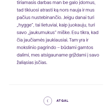
tiriamasis darbas man be galo įdomus,
tad tikiuosi atrasti ką nors nauja ir mus
pačius nustebinančio. Jeigu danai turi
„hygge“, tai lietuviai, kaip juokauju, turi
savo „jaukumukus“ miške. Esu tikra, kad
čia jaučiamės jaukiausiai. Tam yra ir
mokslinio pagrindo – būdami gamtos
dalimi, mes atsigauname grįždami į savo
žaliąsias įsčias.
ATGAL