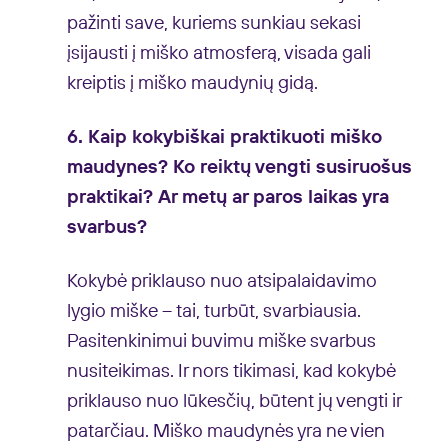
pažinti save, kuriems sunkiau sekasi
įsijausti į miško atmosferą, visada gali
kreiptis į miško maudynių gidą.
6. Kaip kokybiškai praktikuoti miško
maudynes? Ko reiktų vengti susiruošus
praktikai? Ar metų ar paros laikas yra
svarbus?
Kokybė priklauso nuo atsipalaidavimo
lygio miške – tai, turbūt, svarbiausia.
Pasitenkinimui buvimu miške svarbus
nusiteikimas. Ir nors tikimasi, kad kokybė
priklauso nuo lūkesčių, būtent jų vengti ir
patarčiau. Miško maudynės yra ne vien