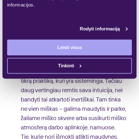
informacijos.
Na, aš mėgstu sakyti, kad mes, lietuviai,
esame „miškinukai“ nuo seno – didelė
dalis mūsų kultūros, papročių susieta su
Rodyti informaciją
miško, medžių vertinimu ir pagarba. Esu
įsitikinusi, kad turime savo genuose
Leisti visus
nuojautą ir intuiciją, kaip reikia išjausti
mišką, kad jis mus gydytų, padėtų
Tinkinti
atsigauti. Žinoma, miško terapija turi tam
tikrą praktiką, kuri yra sisteminga. Tačiau
daug vertingiau remtis sava intuicija, nei
bandyti tai atkartoti inertiškai. Tam tinka
ne vien miškas – galima maudytis ir parke,
žaliame miško skvere arba susikurti miško
atmosferą darbo aplinkoje, namuose.
Tie, kurie nori išmokti atlikti maudynes,