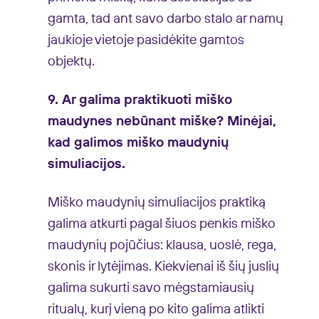
gamta, tad ant savo darbo stalo ar namų
jaukioje vietoje pasidėkite gamtos
objektų.
9. Ar galima praktikuoti miško
maudynes nebūnant miške? Minėjai,
kad galimos miško maudynių
simuliacijos.
Miško maudynių simuliacijos praktiką
galima atkurti pagal šiuos penkis miško
maudynių pojūčius: klausa, uoslė, rega,
skonis ir lytėjimas. Kiekvienai iš šių juslių
galima sukurti savo mėgstamiausių
ritualų, kurį vieną po kito galima atlikti