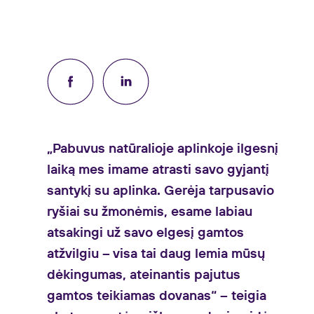
„Pabuvus natūralioje aplinkoje ilgesnį
laiką mes imame atrasti savo gyjantį
santykį su aplinka. Gerėja tarpusavio
ryšiai su žmonėmis, esame labiau
atsakingi už savo elgesį gamtos
atžvilgiu – visa tai daug lemia mūsų
dėkingumas, ateinantis pajutus
gamtos teikiamas dovanas“ – teigia