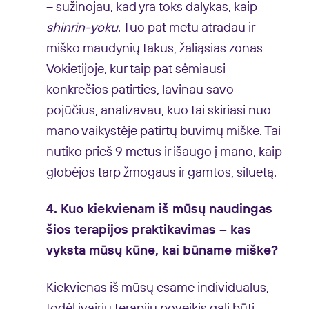
– sužinojau, kad yra toks dalykas, kaip
shinrin-yoku
. Tuo pat metu atradau ir
miško maudynių takus, žaliąsias zonas
Vokietijoje, kur taip pat sėmiausi
konkrečios patirties, lavinau savo
pojūčius, analizavau, kuo tai skiriasi nuo
mano vaikystėje patirtų buvimų miške. Tai
nutiko prieš 9 metus ir išaugo į mano, kaip
globėjos tarp žmogaus ir gamtos, siluetą.
4. Kuo kiekvienam iš mūsų naudingas
šios terapijos praktikavimas – kas
vyksta mūsų kūne, kai būname miške?
Kiekvienas iš mūsų esame individualus,
todėl įvairių terapijų poveikis gali būti