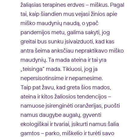
žaliąsias terapines erdves – miškus. Pagal
tai, kaip šiandien mus vejasi žinios apie
miško maudynių naudą, o ypač
pandemijos metu, galima sakyti, jog
greitai bus sunku įsivaizduoti, kad kas
antra šeima anksčiau nepraktikavo miško
maudynių. Ta mada ateina ir tai yra
„teisinga“ mada. Tikiuosi, jog ja
nepersisotinsime ir nepamesime.
Taip pat žavu, kad greta šios mados,
ateina ir kitos žaliosios tendencijos –
namuose įsirenginėti oranžerijas, puošti
namus daugybe augalų, gyventi
ekologiškai ir tvariai, įsikurti namus šalia
gamtos – parko, miškelio ir turėti savo