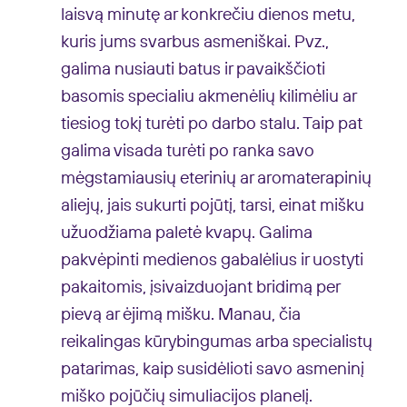
laisvą minutę ar konkrečiu dienos metu,
kuris jums svarbus asmeniškai. Pvz.,
galima nusiauti batus ir pavaikščioti
basomis specialiu akmenėlių kilimėliu ar
tiesiog tokį turėti po darbo stalu. Taip pat
galima visada turėti po ranka savo
mėgstamiausių eterinių ar aromaterapinių
aliejų, jais sukurti pojūtį, tarsi, einat mišku
užuodžiama paletė kvapų. Galima
pakvėpinti medienos gabalėlius ir uostyti
pakaitomis, įsivaizduojant bridimą per
pievą ar ėjimą mišku. Manau, čia
reikalingas kūrybingumas arba specialistų
patarimas, kaip susidėlioti savo asmeninį
miško pojūčių simuliacijos planelį.