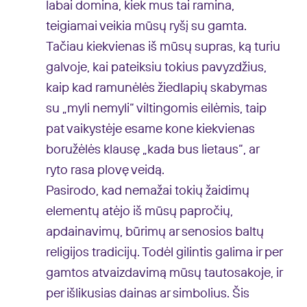
labai domina, kiek mus tai ramina,
teigiamai veikia mūsų ryšį su gamta.
Tačiau kiekvienas iš mūsų supras, ką turiu
galvoje, kai pateiksiu tokius pavyzdžius,
kaip kad ramunėlės žiedlapių skabymas
su „myli nemyli“ viltingomis eilėmis, taip
pat vaikystėje esame kone kiekvienas
boružėlės klausę „kada bus lietaus“, ar
ryto rasa plovę veidą.
Pasirodo, kad nemažai tokių žaidimų
elementų atėjo iš mūsų papročių,
apdainavimų, būrimų ar senosios baltų
religijos tradicijų. Todėl gilintis galima ir per
gamtos atvaizdavimą mūsų tautosakoje, ir
per išlikusias dainas ar simbolius. Šis