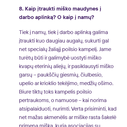
8. Kaip įtraukti miško maudynes į
darbo aplinką? O kaip į namų?
Tiek į namų, tiek į darbo aplinką galima
įtraukti kuo daugiau augalų, sukurti gal
net specialų žaliąjį poilsio kampelį. Jame
turėtų būti ir galimybė uostyti miško
kvapų eterinių aliejų, ir pasiklausyti miško
garsų – paukščių giesmių, čiulbesio,
upelio ar krioklio tekėjimo, medžių ošimo.
Biure tiktų toks kampelis poilsio
pertraukoms, o namuose – kai norima
atsipalaiduoti, nurimti. Verta prisiminti, kad
net mažas akmenėlis ar miške rasta šakelė
primena mišką, kuria asociacijas su