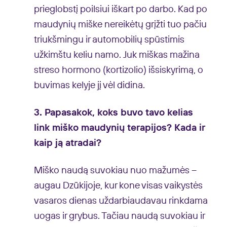
prieglobstį poilsiui iškart po darbo. Kad po
maudynių miške nereikėtų grįžti tuo pačiu
triukšmingu ir automobilių spūstimis
užkimštu keliu namo. Juk miškas mažina
streso hormono (kortizolio) išsiskyrimą, o
buvimas kelyje jį vėl didina.
3. Papasakok, koks buvo tavo kelias
link miško maudynių terapijos? Kada ir
kaip ją atradai?
Miško naudą suvokiau nuo mažumės –
augau Dzūkijoje, kur kone visas vaikystės
vasaros dienas uždarbiaudavau rinkdama
uogas ir grybus. Tačiau naudą suvokiau ir