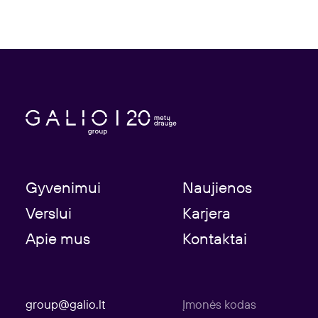
Gyvenimui
Naujienos
Verslui
Karjera
Apie mus
Kontaktai
group@galio.lt
Įmonės kodas