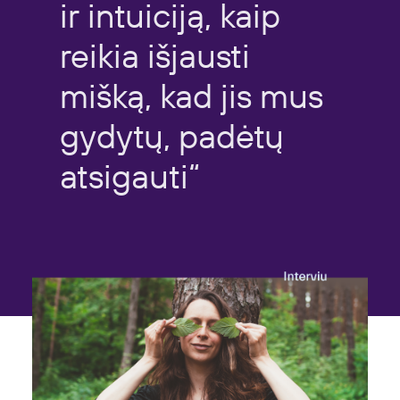
ir
intuiciją,
kaip
reikia
išjausti
mišką,
kad
jis
mus
gydytų,
padėtų
atsigauti“