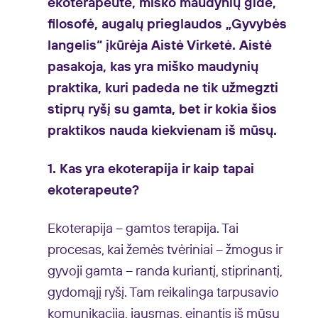
ekoterapeutė, miško maudynių gidė,
filosofė, augalų prieglaudos „Gyvybės
langelis“ įkūrėja Aistė Virketė. Aistė
pasakoja, kas yra miško maudynių
praktika, kuri padeda ne tik užmegzti
stiprų ryšį su gamta, bet ir kokia šios
praktikos nauda kiekvienam iš mūsų.
1. Kas yra ekoterapija ir kaip tapai
ekoterapeute?
Ekoterapija – gamtos terapija. Tai
procesas, kai žemės tvėriniai – žmogus ir
gyvoji gamta – randa kuriantį, stiprinantį,
gydomąjį ryšį. Tam reikalinga tarpusavio
komunikacija, jausmas, einantis iš mūsų