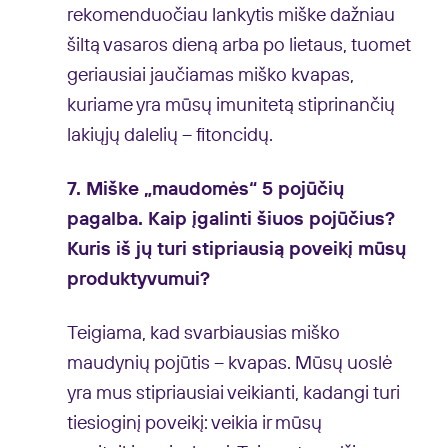
rekomenduočiau lankytis miške dažniau
šiltą vasaros dieną arba po lietaus, tuomet
geriausiai jaučiamas miško kvapas,
kuriame yra mūsų imunitetą stiprinančių
lakiųjų dalelių – fitoncidų.
7. Miške „maudomės“ 5 pojūčių
pagalba. Kaip įgalinti šiuos pojūčius?
Kuris iš jų turi stipriausią poveikį mūsų
produktyvumui?
Teigiama, kad svarbiausias miško
maudynių pojūtis – kvapas. Mūsų uoslė
yra mus stipriausiai veikianti, kadangi turi
tiesioginį poveikį: veikia ir mūsų