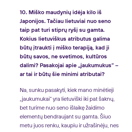
10. Miško maudynių idėja kilo iš
Japonijos. Tačiau lietuviai nuo seno
taip pat turi stiprų ryšį su gamta.
Kokius lietuviškus atributus galima
būtų įtraukti į miško terapiją, kad ji
būtų savos, ne svetimos, kultūros
dalimi? Pasakojai apie „jaukumukus“ –
ar tai ir būtų šie minimi atributai?
Na, sunku pasakyti, kiek mano minėtieji
„jaukumukai“ yra lietuviški iki pat šaknų,
bet turime nuo seno išlaikę žaidimo
elementų bendraujant su gamta. Šiuo
metu juos renku, kaupiu ir užrašinėju, nes