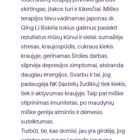
skirtingas, įtakos turi ir lūkesčiai. Miško
terapijos tėvu vadinamas japonas dr.
Qing Li išskiria tokius galimus pasiekti
rezultatus mūsų kūnui ir sielai: sumažėja
stresas, kraujospūdis, cukraus kiekis
kraujyje, gerinamas širdies darbas,
silpnėja depresijos simptomai, atsiranda
daugiau energijos. Svarbu ir tai, jog
padaugėja NK (ląstelių žudikių) tiek kiekis,
tiek ir aktyvumas kraujyje. Taip pat miške
stiprinimas imunitetas, po maudynių
miške gerėja atmintis ir dėmesio
sutelktumas.
Turbūt, tie, kas domisi, jau yra girdėję, jog