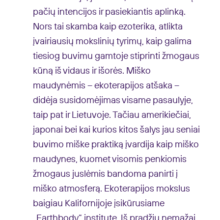
pačių intencijos ir pasiekiantis aplinką.
Nors tai skamba kaip ezoterika, atlikta
įvairiausių mokslinių tyrimų, kaip galima
tiesiog buvimu gamtoje stiprinti žmogaus
kūną iš vidaus ir išorės. Miško
maudynėmis – ekoterapijos atšaka –
didėja susidomėjimas visame pasaulyje,
taip pat ir Lietuvoje. Tačiau amerikiečiai,
japonai bei kai kurios kitos šalys jau seniai
buvimo miške praktiką įvardija kaip miško
maudynes, kuomet visomis penkiomis
žmogaus juslėmis bandoma panirti į
miško atmosferą. Ekoterapijos mokslus
baigiau Kalifornijoje įsikūrusiame
„Earthbody“ institute. Iš pradžių nemažai