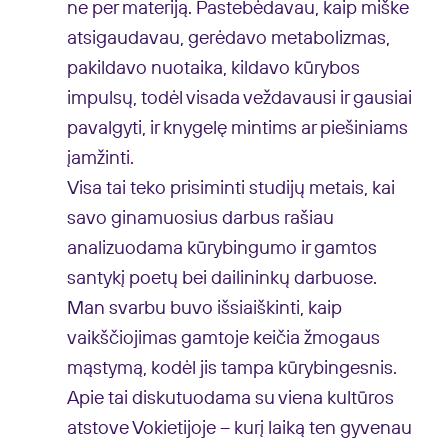
ne per materiją. Pastebėdavau, kaip miške
atsigaudavau, gerėdavo metabolizmas,
pakildavo nuotaika, kildavo kūrybos
impulsų, todėl visada veždavausi ir gausiai
pavalgyti, ir knygelę mintims ar piešiniams
įamžinti.
Visa tai teko prisiminti studijų metais, kai
savo ginamuosius darbus rašiau
analizuodama kūrybingumo ir gamtos
santykį poetų bei dailininkų darbuose.
Man svarbu buvo išsiaiškinti, kaip
vaikščiojimas gamtoje keičia žmogaus
mąstymą, kodėl jis tampa kūrybingesnis.
Apie tai diskutuodama su viena kultūros
atstove Vokietijoje – kurį laiką ten gyvenau