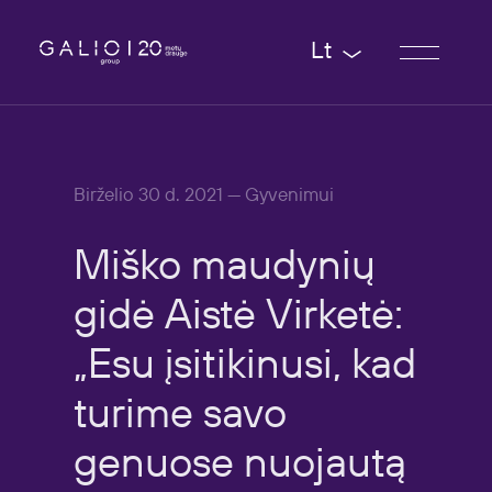
Lt
Birželio 30 d. 2021 — Gyvenimui
Miško
maudynių
gidė
Aistė
Virketė:
„Esu
įsitikinusi,
kad
turime
savo
genuose
nuojautą