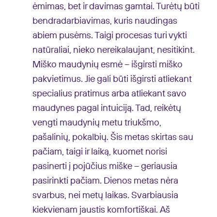
ėmimas, bet ir davimas gamtai. Turėtų būti
bendradarbiavimas, kuris naudingas
abiem pusėms. Taigi procesas turi vykti
natūraliai, nieko nereikalaujant, nesitikint.
Miško maudynių esmė – išgirsti miško
pakvietimus. Jie gali būti išgirsti atliekant
specialius pratimus arba atliekant savo
maudynes pagal intuiciją. Tad, reikėtų
vengti maudynių metu triukšmo,
pašalinių, pokalbių. Šis metas skirtas sau
pačiam, taigi ir laiką, kuomet norisi
pasinerti į pojūčius miške – geriausia
pasirinkti pačiam. Dienos metas nėra
svarbus, nei metų laikas. Svarbiausia
kiekvienam jaustis komfortiškai. Aš