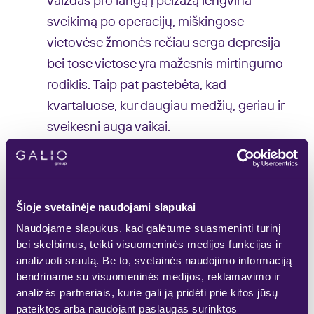
vaizdas pro langą į peizažą lengvina
sveikimą po operacijų, miškingose
vietovėse žmonės rečiau serga depresija
bei tose vietose yra mažesnis mirtingumo
rodiklis. Taip pat pastebėta, kad
kvartaluose, kur daugiau medžių, geriau ir
sveikesni auga vaikai.
5. Turbūt daugelis galvoja, kad miško
maudynėms reikia specialaus
pasiruošimo – nusiteikimo, atokaus ir
Šioje svetainėje naudojami slapukai
atitinkamos rūšies miško, bent kelių
Naudojame slapukus, kad galėtume suasmeninti turinį
bei skelbimus, teikti visuomeninės medijos funkcijas ir
laisvų valandų savo dienotvarkėje,
analizuoti srautą. Be to, svetainės naudojimo informaciją
gido. Bet juk viskas daug paprasčiau,
bendriname su visuomeninės medijos, reklamavimo ir
tiesa?
analizės partneriais, kurie gali ją pridėti prie kitos jūsų
pateiktos arba naudojant paslaugas surinktos