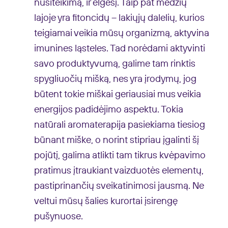
nusiteikimą, ir elgesį. Taip pat medžių
lajoje yra fitoncidų – lakiųjų dalelių, kurios
teigiamai veikia mūsų organizmą, aktyvina
imunines ląsteles. Tad norėdami aktyvinti
savo produktyvumą, galime tam rinktis
spygliuočių mišką, nes yra įrodymų, jog
būtent tokie miškai geriausiai mus veikia
energijos padidėjimo aspektu. Tokia
natūrali aromaterapija pasiekiama tiesiog
būnant miške, o norint stipriau įgalinti šį
pojūtį, galima atlikti tam tikrus kvėpavimo
pratimus įtraukiant vaizduotės elementų,
pastiprinančių sveikatinimosi jausmą. Ne
veltui mūsų šalies kurortai įsirengę
pušynuose.