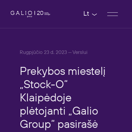
Lt
Rugpjūčio 23 d. 2023 — Verslui
Prekybos
miestelį
„Stock-O“
Klaipėdoje
plėtojanti
„Galio
Group“
pasirašė