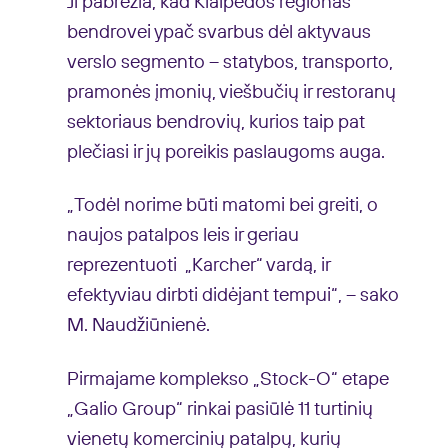
Ji pabrėžia, kad Klaipėdos regionas
bendrovei ypač svarbus dėl aktyvaus
verslo segmento – statybos, transporto,
pramonės įmonių, viešbučių ir restoranų
sektoriaus bendrovių, kurios taip pat
plečiasi ir jų poreikis paslaugoms auga.
„Todėl norime būti matomi bei greiti, o
naujos patalpos leis ir geriau
reprezentuoti „Karcher“ vardą, ir
efektyviau dirbti didėjant tempui“, – sako
M. Naudžiūnienė.
Pirmajame komplekso „Stock-O“ etape
„Galio Group“ rinkai pasiūlė 11 turtinių
vienetų komercinių patalpų, kurių