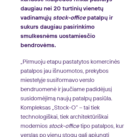
daugiau nei 20 turtinių vienetų
vadinamųjų
stock-office
patalpų ir
sukurs daugiau pasirinkimo
smulkesnėms uostamiesčio
bendrovėms.
„Pirmuoju etapu pastatytos
komercinės
patalpos
jau išnuomotos, prekybos
miestelyje susiformavo verslo
bendruomenė ir jaučiame padidėjusį
susidomėjimą naujų patalpų pasiūla.
Kompleksas „Stock-O“ – tai tiek
technologiškai, tiek architektūriškai
modernios
stock-office
tipo patalpos, kur
verslas po vienu stogu gali apjungti