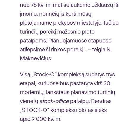
nuo 75 kv. m, mat sulaukėme užklausų iš
įmonių, norinčių įsikurti mūsų
plėtojamame prekybos miestelyje, tačiau
turinčių poreikį mažesnio ploto
patalpoms. Planuojamuose etapuose
atliepsime šį rinkos poreikį“, – teigia N.
Maknevičius.
Visą „Stock-O“ kompleksą sudarys trys
etapai, kuriuose bus pastatyta virš 30
modernių, lankstaus planavimo turtinių
vienetų
stock-office
patalpų. Bendras
„STOCK-O“ komplekso plotas sieks
apie 9 000 kv. m.