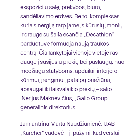
ekspozicijų salę, prekybos, biuro,
sandėliavimo erdves. Be to, kompleksas
kuria sinergiją tarp jame įsikūrusių įmonių
ir drauge su šalia esančia „Decathlon“
parduotuve formuoja naują traukos
centrą. Čia lankytojai vienoje vietoje ras
daugelį susijusių prekių bei paslaugų: nuo
medžiagų statyboms, apdailai, interjero
kūrimui, įrengimui, patalpų priežiūrai,
apsaugai iki laisvalaikio prekių,– sako
Nerijus Maknevičius, „Galio Group“
generalinis direktorius.
Jam antrina Marta Naudžiūnienė, UAB
„Karcher“ vadovė – ji pažymi, kad verslui