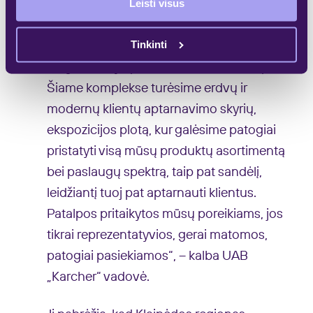
miestuose. Klaipėdoje naujų patalpų
Leisti visus
ieškojome pusantrų metų ir neradome
Tinkinti
atitinkančių mūsų poreikius, kol nebuvo
baigtas statyti pirmasis „Stock-O“ etapas.
Šiame komplekse turėsime erdvų ir
modernų klientų aptarnavimo skyrių,
ekspozicijos plotą, kur galėsime patogiai
pristatyti visą mūsų produktų asortimentą
bei paslaugų spektrą, taip pat sandėlį,
leidžiantį tuoj pat aptarnauti klientus.
Patalpos pritaikytos mūsų poreikiams, jos
tikrai reprezentatyvios, gerai matomos,
patogiai pasiekiamos“, – kalba UAB
„Karcher“ vadovė.