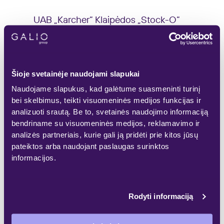
UAB „Karcher“ Klaipėdos „Stock-O“
komplekse išsinuomojo 750 kv. m ploto
patalpas – 2,5 karto didesnes, nei
nuomojosi iki šiol. M. Naudžiūnienė
Šioje svetainėje naudojami slapukai
pasakoja, kad besiplečianti bendrovė
Naudojame slapukus, kad galėtume suasmeninti turinį
išaugo seną rūbą – didėja kolektyvas,
bei skelbimus, teikti visuomeninės medijos funkcijas ir
asortimentas, stiprėja poreikis turėti po
analizuoti srautą. Be to, svetainės naudojimo informaciją
bendriname su visuomeninės medijos, reklamavimo ir
ranka siūlomas prekes, kad galėtų
analizės partneriais, kurie gali ją pridėti prie kitos jūsų
aptarnauti klientus čia ir dabar.
pateiktos arba naudojant paslaugas surinktos
informacijos.
„Kiek anksčiau Kaune persikėlėme į
stock-
office
tipo patalpas ir šis sprendimas labai
Rodyti informaciją
pasiteisino, todėl siekiame, kad tai taptų
mūsų atstovybių standartu visuose