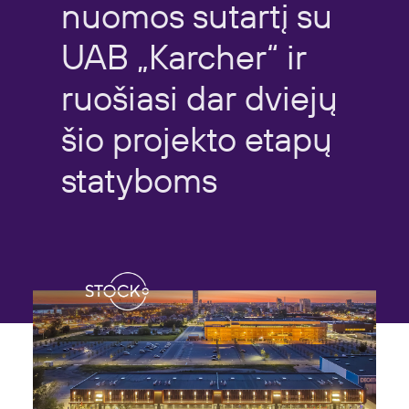
nuomos
sutartį
su
UAB
„Karcher“
ir
ruošiasi
dar
dviejų
šio
projekto
etapų
statyboms