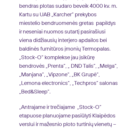
bendras plotas sudaro beveik 4000 kv. m.
Kartu su UAB „Karcher“ prekybos
miestelio bendruomenės gretas papildys
ir neseniai nuomos sutartį pasirašiusi
viena didžiausių interjero apdailos bei
baldinės furnitūros įmonių Termopalas.
„Stock-O“ komplekse jau įsikūrę
bendrovės „Prenta“, „ DND Talis“, „Melga“,
„Manjana“, „Vipzone“, „BK Grupė“,
„Lemona electronics“, „Techpros“ salonas
„Bed&Sleep“.
„Antrajame ir trečiajame „Stock-O“
etapuose planuojame pasiūlyti Klaipėdos
verslui ir mažesnio ploto turtinių vienetų –