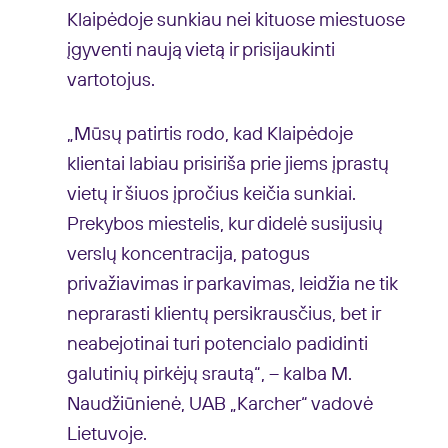
Klaipėdoje sunkiau nei kituose miestuose
įgyventi naują vietą ir prisijaukinti
vartotojus.
„Mūsų patirtis rodo, kad Klaipėdoje
klientai labiau prisiriša prie jiems įprastų
vietų ir šiuos įpročius keičia sunkiai.
Prekybos miestelis, kur didelė susijusių
verslų koncentracija, patogus
privažiavimas ir parkavimas, leidžia ne tik
neprarasti klientų persikrausčius, bet ir
neabejotinai turi potencialo padidinti
galutinių pirkėjų srautą“, – kalba M.
Naudžiūnienė, UAB „Karcher“ vadovė
Lietuvoje.