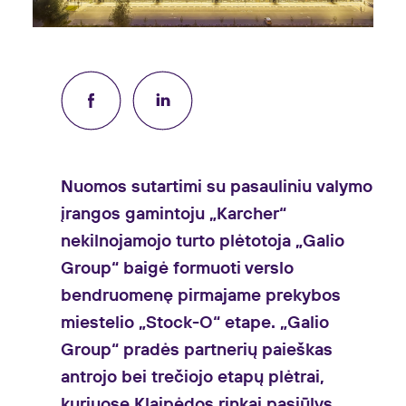
Nuomos sutartimi su
pasauliniu valymo
įrangos gamintoju „Karcher“
nekilnojamojo turto plėtotoja „Galio
Group“ baigė formuoti verslo
bendruomenę pirmajame prekybos
miestelio „Stock-O“ etape. „Galio
Group“ pradės partnerių paieškas
antrojo bei trečiojo etapų plėtrai,
kuriuose Klaipėdos rinkai pasiūlys