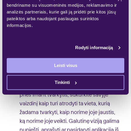
bendriname su visuomeninės medijos, reklamavimo ir
5. Kaip atrodo tvarkymasis pagal
analizės partneriais, kurie gali ją pridėti prie kitos jūsų
pateiktos arba naudojant paslaugas surinktos
KonMari® metodą?
informacijos.
KonMari® metodas apima šešis
principus. Jie gana paprasti, todėl juos gali
Rodyti informaciją
išbandyti kiekvienas savo namuose ar
darbo erdvėje:
Leisti visus
– Tvirtai apsispręskite, kad norite
Tinkinti
susitvarkyti ir pasiryžkite tuo užsiimti.
Dar
prieš imant tvarkytis, sukurkite savyje
vaizdinį kaip turi atrodyti ta vieta, kurią
žadama tvarkyti, kaip norime joje jaustis,
ką norime joje veikti. Galutinę viziją galima
nupiešti, aprašyti ar pasidaryti aplikaciją iš