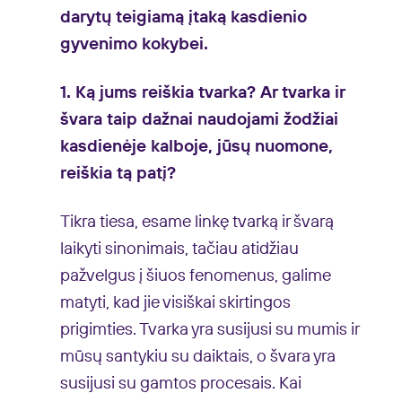
darytų teigiamą įtaką kasdienio
gyvenimo kokybei.
1. Ką jums reiškia tvarka? Ar tvarka ir
švara taip dažnai naudojami žodžiai
kasdienėje kalboje, jūsų nuomone,
reiškia tą patį?
Tikra tiesa, esame linkę tvarką ir švarą
laikyti sinonimais, tačiau atidžiau
pažvelgus į šiuos fenomenus, galime
matyti, kad jie visiškai skirtingos
prigimties. Tvarka yra susijusi su mumis ir
mūsų santykiu su daiktais, o švara yra
susijusi su gamtos procesais. Kai