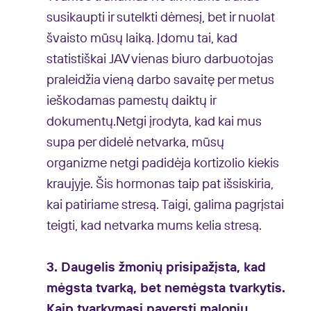
susikaupti ir sutelkti dėmesį, bet ir nuolat
švaisto mūsų laiką. Įdomu tai, kad
statistiškai JAV vienas biuro darbuotojas
praleidžia vieną darbo savaitę per metus
ieškodamas pamestų daiktų ir
dokumentų.
Netgi įrodyta, kad kai mus
supa per didelė netvarka, mūsų
organizme netgi padidėja kortizolio kiekis
kraujyje. Šis hormonas taip pat išsiskiria,
kai patiriame stresą. Taigi, galima pagrįstai
teigti, kad netvarka mums kelia stresą.
3. Daugelis žmonių prisipažįsta, kad
mėgsta tvarką, bet nemėgsta tvarkytis.
Kaip tvarkymąsi paversti maloniu