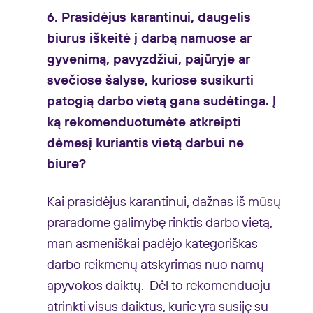
6. Prasidėjus karantinui, daugelis
biurus iškeitė į darbą namuose ar
gyvenimą, pavyzdžiui, pajūryje ar
svečiose šalyse, kuriose susikurti
patogią darbo vietą gana sudėtinga. Į
ką rekomenduotumėte atkreipti
dėmesį kuriantis vietą darbui ne
biure?
Kai prasidėjus karantinui, dažnas iš mūsų
praradome galimybę rinktis darbo vietą,
man asmeniškai padėjo kategoriškas
darbo reikmenų atskyrimas nuo namų
apyvokos daiktų. Dėl to rekomenduoju
atrinkti visus daiktus, kurie yra susiję su