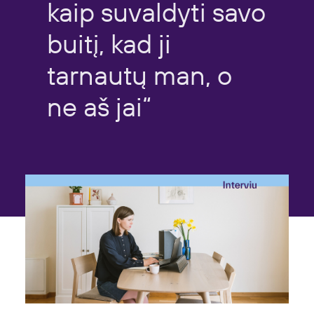
kaip
suvaldyti
savo
buitį,
kad
ji
tarnautų
man,
o
ne
aš
jai“