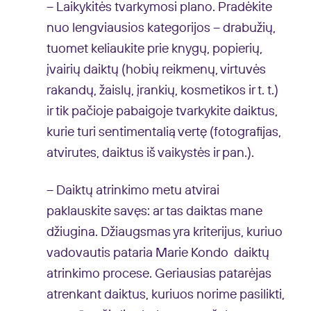
– Laikykitės tvarkymosi plano. Pradėkite
nuo lengviausios kategorijos – drabužių,
tuomet keliaukite prie knygų, popierių,
įvairių daiktų (hobių reikmenų, virtuvės
rakandų, žaislų, įrankių, kosmetikos ir t. t.)
ir tik pačioje pabaigoje tvarkykite daiktus,
kurie turi sentimentalią vertę (fotografijas,
atvirutes, daiktus iš vaikystės ir pan.).
– Daiktų atrinkimo metu atvirai
paklauskite savęs: ar tas daiktas mane
džiugina. Džiaugsmas yra kriterijus, kuriuo
vadovautis pataria Marie Kondo daiktų
atrinkimo procese. Geriausias patarėjas
atrenkant daiktus, kuriuos norime pasilikti,