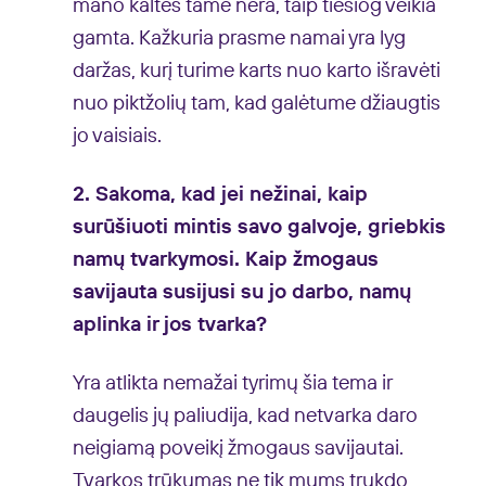
mano kaltės tame nėra, taip tiesiog veikia
gamta. Kažkuria prasme namai yra lyg
daržas, kurį turime karts nuo karto išravėti
nuo piktžolių tam, kad galėtume džiaugtis
jo vaisiais.
2. Sakoma, kad jei nežinai, kaip
surūšiuoti mintis savo galvoje, griebkis
namų tvarkymosi. Kaip žmogaus
savijauta susijusi su jo darbo, namų
aplinka ir jos tvarka?
Yra atlikta nemažai tyrimų šia tema ir
daugelis jų paliudija, kad netvarka daro
neigiamą poveikį žmogaus savijautai.
Tvarkos trūkumas ne tik mums trukdo