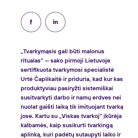
„Tvarkymąsis gali būti malonus
ritualas“ — sako pirmoji Lietuvoje
sertifikuota tvarkymosi specialistė
Urtė Čaplikaitė ir priduria, kad kur kas
produktyviau pasiryžti sistemiškai
susitvarkyti darbo ir namų erdves nei
nuolat gaišti laiką tik imituojant tvarką
jose. Kartu su „Viskas tvarkoj“ įkūrėja
kalbamės, kaip susikurti tvarkingą
aplinką, kuri padėtų sutaupyti laiko ir