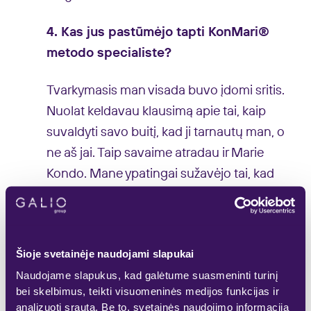
4. Kas jus pastūmėjo tapti KonMari®
metodo specialiste?
Tvarkymasis man visada buvo įdomi sritis.
Nuolat keldavau klausimą apie tai, kaip
suvaldyti savo buitį, kad ji tarnautų man, o
ne aš jai. Taip savaime atradau ir Marie
Kondo. Mane ypatingai sužavėjo tai, kad
jos užpatentuoto KonMari® tvarkymosi
metodo, svarbiausias akcentas yra net ne
pati tvarka, o gyvenimo džiaugsmas. Jei
Šioje svetainėje naudojami slapukai
susitvarkome namus taip, kad mus suptų
Naudojame slapukus, kad galėtume suasmeninti turinį
tik daiktai, kurie mus džiugina, kasdienis
bei skelbimus, teikti visuomeninės medijos funkcijas ir
tvarkymasis tampa kur kas lengvesnis.
analizuoti srautą. Be to, svetainės naudojimo informaciją