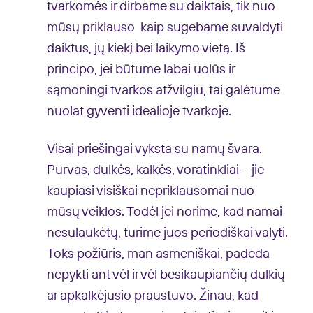
tvarkomės ir dirbame su daiktais, tik nuo
mūsų priklauso kaip sugebame suvaldyti
daiktus, jų kiekį bei laikymo vietą. Iš
principo, jei būtume labai uolūs ir
sąmoningi tvarkos atžvilgiu, tai galėtume
nuolat gyventi idealioje tvarkoje.
Visai priešingai vyksta su namų švara.
Purvas, dulkės, kalkės, voratinkliai – jie
kaupiasi visiškai nepriklausomai nuo
mūsų veiklos. Todėl jei norime, kad namai
nesulaukėtų, turime juos periodiškai valyti.
Toks požiūris, man asmeniškai, padeda
nepykti ant vėl ir vėl besikaupiančių dulkių
ar apkalkėjusio praustuvo. Žinau, kad