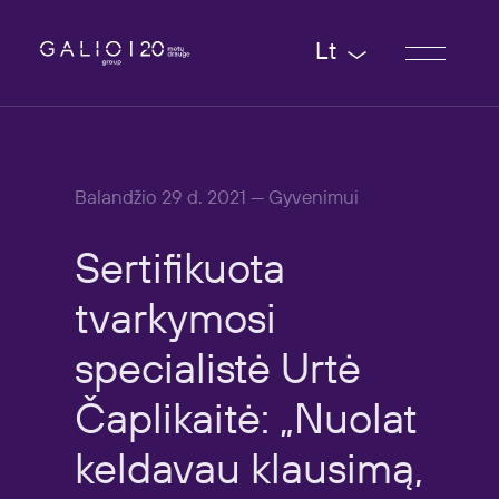
Lt
Balandžio 29 d. 2021 — Gyvenimui
Sertifikuota
tvarkymosi
specialistė
Urtė
Čaplikaitė:
„Nuolat
keldavau
klausimą,