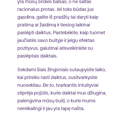
yra mūsų širdies balsas, o ne šaltas
racionalus protas. Jei toks būdas jus
gąsdina, galite iš pradžių tai daryti kaip
pratimą ar žaidimą ir tiesiog laikinai
paslėpti daiktus. Pastebėkite, kaip tuomet
jaučiatės savo buityje ir jeigu efektas
pozityvus, galutinai atisveikinkite su
paslėptais daiktais.
Sekdami šiais žingsniais sutaupysite laiko,
kai prireiks rasti daiktus, susitvarkysite
nuosekliau. Be to, tvarkantis intuityviai
stiprėja pojūtis, kurie daiktai mus džiugina,
palengvina mūsų buitį, o kurie mums
nereikalingi ir jau yra tapę našta.