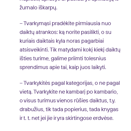
žurnalo iškarpų.
– Tvarkymąsi pradėkite pirmiausia nuo
daiktų atrankos: ką norite pasilikti, o su
kuriais daiktais kyla noras pagarbiai
atsisveikinti. Tik matydami kokį kiekį daiktų
išties turime, galime priimti tolesnius
sprendimus apie tai, kaip juos laikyti.
– Tvarkykitės pagal kategorijas, o ne pagal
vietą. Tvarkykite ne kambarį po kambario,
o visus turimus vienos rūšies daiktus, t.y.
drabužius, tik tada popierius, tada knygas
ir t. t. net jei jie ir yra skirtingose erdvėse.