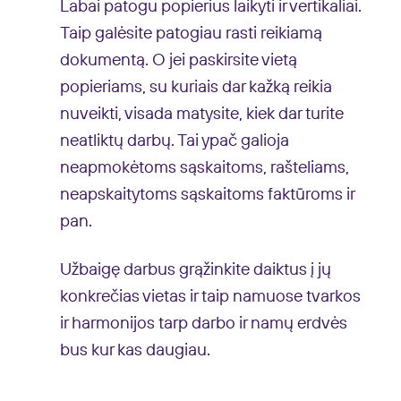
Labai patogu popierius laikyti ir vertikaliai.
Taip galėsite patogiau rasti reikiamą
dokumentą. O jei paskirsite vietą
popieriams, su kuriais dar kažką reikia
nuveikti, visada matysite, kiek dar turite
neatliktų darbų. Tai ypač galioja
neapmokėtoms sąskaitoms, rašteliams,
neapskaitytoms sąskaitoms faktūroms ir
pan.
Užbaigę darbus grąžinkite daiktus į jų
konkrečias vietas ir taip namuose tvarkos
ir harmonijos tarp darbo ir namų erdvės
bus kur kas daugiau.