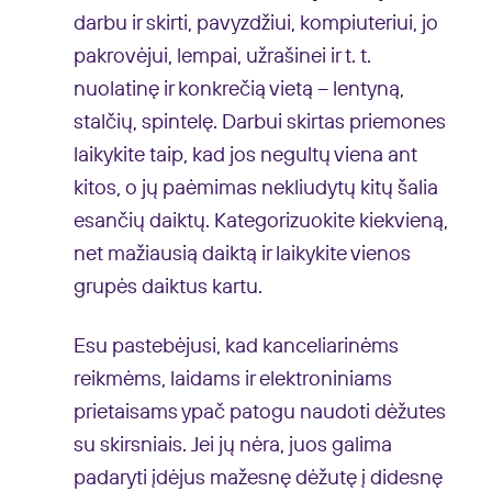
darbu ir skirti, pavyzdžiui, kompiuteriui, jo
pakrovėjui, lempai, užrašinei ir t. t.
nuolatinę ir konkrečią vietą – lentyną,
stalčių, spintelę. Darbui skirtas priemones
laikykite taip, kad jos negultų viena ant
kitos, o jų paėmimas nekliudytų kitų šalia
esančių daiktų. Kategorizuokite kiekvieną,
net mažiausią daiktą ir laikykite vienos
grupės daiktus kartu.
Esu pastebėjusi, kad kanceliarinėms
reikmėms, laidams ir elektroniniams
prietaisams ypač patogu naudoti dėžutes
su skirsniais. Jei jų nėra, juos galima
padaryti įdėjus mažesnę dėžutę į didesnę