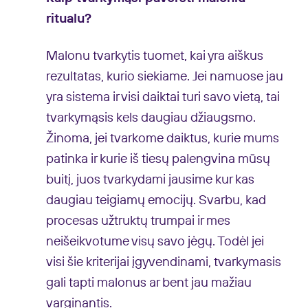
ritualu?
Malonu tvarkytis tuomet, kai yra aiškus
rezultatas, kurio siekiame. Jei namuose jau
yra sistema ir visi daiktai turi savo vietą, tai
tvarkymąsis kels daugiau džiaugsmo.
Žinoma, jei tvarkome daiktus, kurie mums
patinka ir kurie iš tiesų palengvina mūsų
buitį, juos tvarkydami jausime kur kas
daugiau teigiamų emocijų. Svarbu, kad
procesas užtruktų trumpai ir mes
neišeikvotume visų savo jėgų. Todėl jei
visi šie kriterijai įgyvendinami, tvarkymasis
gali tapti malonus ar bent jau mažiau
varginantis.