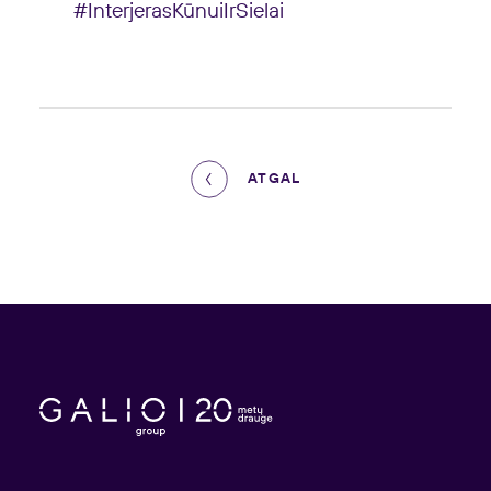
#InterjerasKūnuiIrSielai
ATGAL