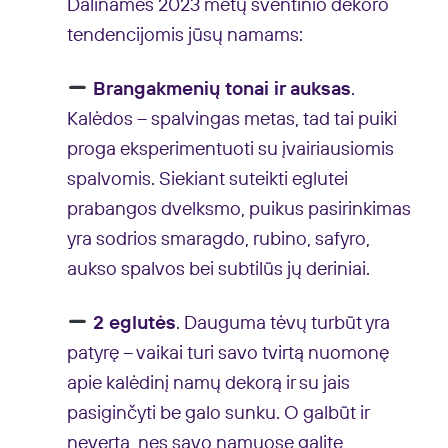
Dalinamės 2023 metų šventinio dekoro
tendencijomis jūsų namams:
Brangakmenių tonai ir auksas
.
Kalėdos – spalvingas metas, tad tai puiki
proga eksperimentuoti su įvairiausiomis
spalvomis. Siekiant suteikti eglutei
prabangos dvelksmo, puikus pasirinkimas
yra sodrios smaragdo, rubino, safyro,
aukso spalvos bei subtilūs jų deriniai.
2 eglutės
. Dauguma tėvų turbūt yra
patyrę – vaikai turi savo tvirtą nuomonę
apie kalėdinį namų dekorą ir su jais
pasiginčyti be galo sunku. O galbūt ir
neverta, nes savo namuose galite