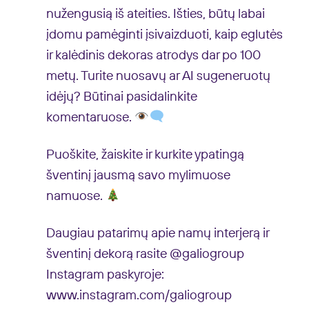
nužengusią iš ateities. Išties, būtų labai
įdomu pamėginti įsivaizduoti, kaip eglutės
ir kalėdinis dekoras atrodys dar po 100
metų. Turite nuosavų ar AI sugeneruotų
idėjų? Būtinai pasidalinkite
komentaruose.
Puoškite, žaiskite ir kurkite ypatingą
šventinį jausmą savo mylimuose
namuose.
Daugiau patarimų apie namų interjerą ir
šventinį dekorą rasite
@galiogroup
Instagram paskyroje:
www.instagram.com/galiogroup