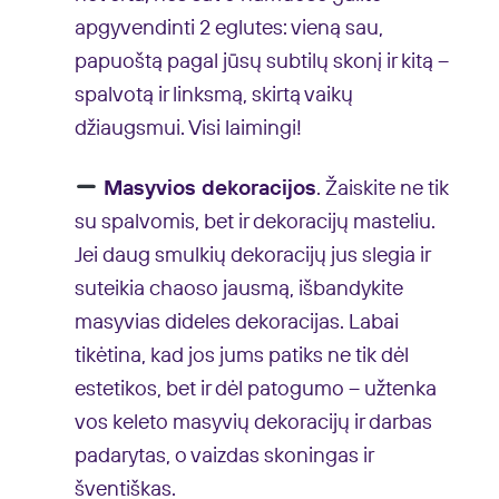
apgyvendinti 2 eglutes: vieną sau,
papuoštą pagal jūsų subtilų skonį ir kitą –
spalvotą ir linksmą, skirtą vaikų
džiaugsmui. Visi laimingi!
Masyvios dekoracijo
s
. Žaiskite ne tik
su spalvomis, bet ir dekoracijų masteliu.
Jei daug smulkių dekoracijų jus slegia ir
suteikia chaoso jausmą, išbandykite
masyvias dideles dekoracijas. Labai
tikėtina, kad jos jums patiks ne tik dėl
estetikos, bet ir dėl patogumo – užtenka
vos keleto masyvių dekoracijų ir darbas
padarytas, o vaizdas skoningas ir
šventiškas.