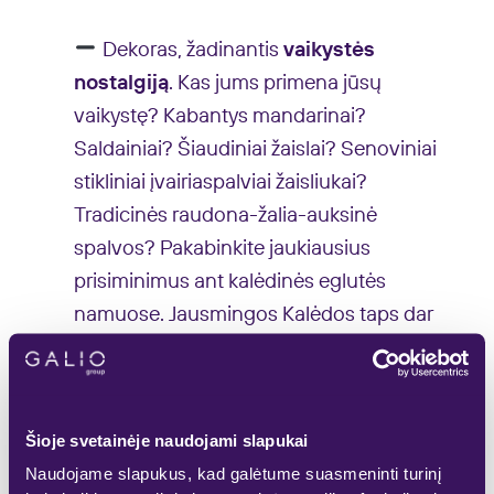
Dekoras, žadinantis
vaikystės
nostalgij
ą
. Kas jums primena jūsų
vaikystę? Kabantys mandarinai?
Saldainiai? Šiaudiniai žaislai? Senoviniai
stikliniai įvairiaspalviai žaisliukai?
Tradicinės raudona-žalia-auksinė
spalvos? Pakabinkite jaukiausius
prisiminimus ant kalėdinės eglutės
namuose. Jausmingos Kalėdos taps dar
jausmingesnės.
Dekoravimas už namų ribų
.
Pagalvokite, kaip smagu praeiti pro
Šioje svetainėje naudojami slapukai
šventiškai papuoštą kaimyno kiemą ar
Naudojame slapukus, kad galėtume suasmeninti turinį