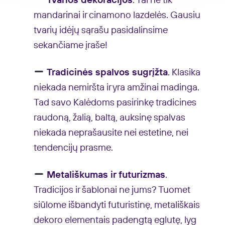
Tvarios dekoracijos
. Tai ne tik
mandarinai ir cinamono lazdelės. Gausiu
tvarių idėjų sąrašu pasidalinsime
sekančiame įraše!
Tradicinės spalvos sugrįžta
. Klasika
niekada nemiršta ir yra amžinai madinga.
Tad savo Kalėdoms pasirinkę tradicines
raudoną, žalią, baltą, auksinę spalvas
niekada neprašausite nei estetine, nei
tendencijų prasme.
Metališkumas ir futurizmas
.
Tradicijos ir šablonai ne jums? Tuomet
siūlome išbandyti futuristinę, metališkais
dekoro elementais padengtą eglutę, lyg