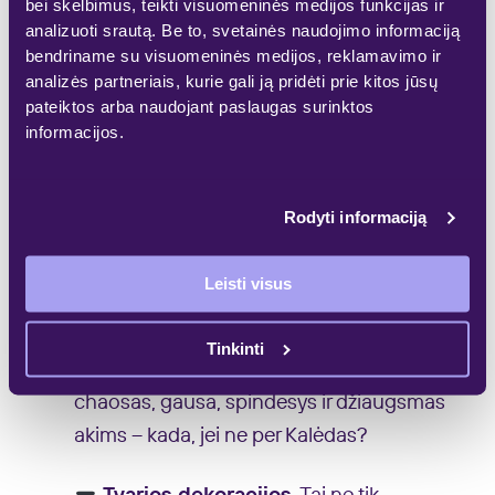
bei skelbimus, teikti visuomeninės medijos funkcijas ir
padabintas jų duris. Suteikite šventinio
analizuoti srautą. Be to, svetainės naudojimo informaciją
džiaugsmo aplinkinių akims, puošdami ne
bendriname su visuomeninės medijos, reklamavimo ir
tik namų vidų, bet ir jų išorę. Šventinis
analizės partneriais, kurie gali ją pridėti prie kitos jūsų
pateiktos arba naudojant paslaugas surinktos
džiaugsmas jus pasitiks dar neįžengus į
informacijos.
namus.
Netikėtų ir įvairių formų žaisliukai
.
Rodyti informaciją
Grybukai, avokadai, traukinukai,
mašinytės, keksiukai – dabar galime
Leisti visus
džiaugtis beprotiškų formų gausa, tad
kodėl negalime pasidžiaugti ja? Žinoma
Tinkinti
galime. Nostalgiškas spalvų ir formų
chaosas, gausa, spindesys ir džiaugsmas
akims – kada, jei ne per Kalėdas?