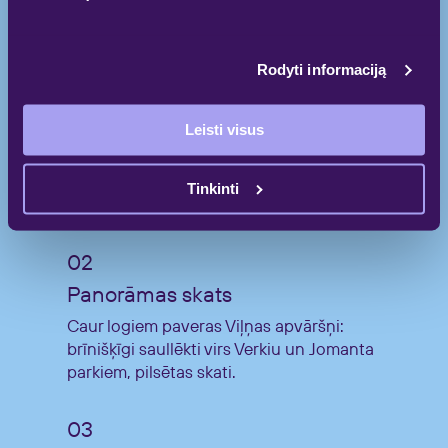
Mājīgi.
Rodyti informaciją
Patiks ģimenēm
Leisti visus
Attīstīta izglītības un brīvlaika infrastruktūra,
bērnu spēļu un rotaļu laukumi māju
Tinkinti
pagalmos, celiņi Jomanta parlā.
Panorāmas skats
Caur logiem paveras Viļņas apvāršņi:
brīnišķīgi saullēkti virs Verkiu un Jomanta
parkiem, pilsētas skati.