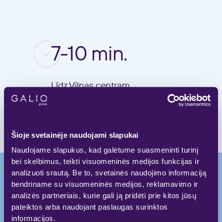
7-10 min.
Līdz Viļņas centram
Šioje svetainėje naudojami slapukai
Naudojame slapukus, kad galėtume suasmeninti turinį
bei skelbimus, teikti visuomeninės medijos funkcijas ir
analizuoti srautą. Be to, svetainės naudojimo informaciją
bendriname su visuomeninės medijos, reklamavimo ir
analizės partneriais, kurie gali ją pridėti prie kitos jūsų
Kvalitatīvi. Ērti.
pateiktos arba naudojant paslaugas surinktos
informacijos.