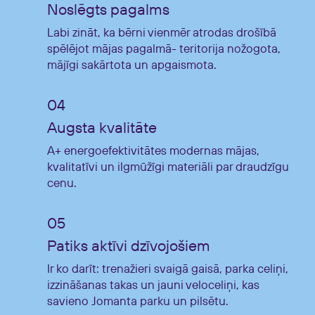
Noslēgts pagalms
Labi zināt, ka bērni vienmēr atrodas drošībā
spēlējot mājas pagalmā- teritorija nožogota,
mājīgi sakārtota un apgaismota.
Augsta kvalitāte
A+ energoefektivitātes modernas mājas,
kvalitatīvi un ilgmūžīgi materiāli par draudzīgu
cenu.
Patiks aktīvi dzīvojošiem
Ir ko darīt: trenažieri svaigā gaisā, parka celiņi,
izzināšanas takas un jauni veloceliņi, kas
savieno Jomanta parku un pilsētu.