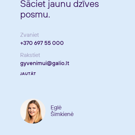
Sāciet jaunu dzīves
posmu.
Zvaniet
+370 697 55 000
Rakstiet
gyvenimui@galio.lt
JAUTĀT
Eglė
Šimkienė