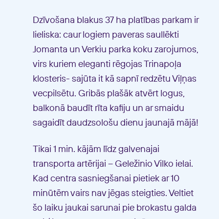
Dzīvošana blakus 37 ha platības parkam ir
lieliska: caur logiem paveras saullēkti
Jomanta un Verkiu parka koku zarojumos,
virs kuriem eleganti rēgojas Trinapoļa
klosteris- sajūta it kā sapnī redzētu Viļņas
vecpilsētu. Gribās plašāk atvērt logus,
balkonā baudīt rīta kafiju un ar smaidu
sagaidīt daudzsološu dienu jaunajā mājā!
Tikai 1 min. kājām līdz galvenajai
transporta artērijai – Geležinio Vilko ielai.
Kad centra sasniegšanai pietiek ar 10
minūtēm vairs nav jēgas steigties. Veltiet
šo laiku jaukai sarunai pie brokastu galda