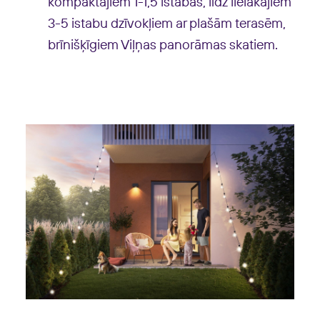
kompaktajiem 1-1,5 istabas, līdz lielākajiem
3-5 istabu dzīvokļiem ar plašām terasēm,
brīnišķīgiem Viļņas panorāmas skatiem.