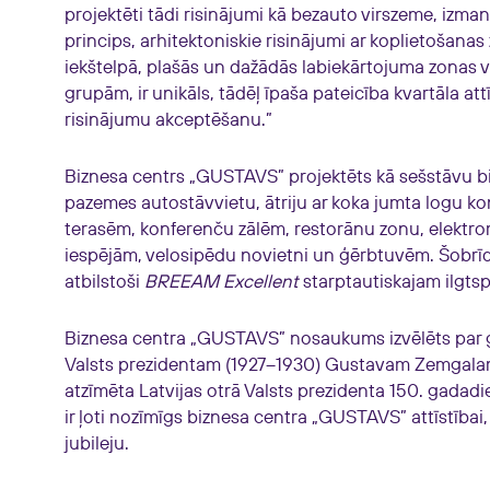
projektēti tādi risinājumi kā bezauto virszeme, izman
princips, arhitektoniskie risinājumi ar koplietošana
iekštelpā, plašās un dažādās labiekārtojuma zonas 
grupām, ir unikāls, tādēļ īpaša pateicība kvartāla att
risinājumu akceptēšanu.”
Biznesa centrs „GUSTAVS” projektēts kā sešstāvu bi
pazemes autostāvvietu, ātriju ar koka jumta logu ko
terasēm, konferenču zālēm, restorānu zonu, elektro
iespējām, velosipēdu novietni un ģērbtuvēm. Šobrīd 
atbilstoši
BREEAM Excellent
starptautiskajam ilgts
Biznesa centra „GUSTAVS” nosaukums izvēlēts par 
Valsts prezidentam (1927–1930) Gustavam Zemgalam.
atzīmēta Latvijas otrā Valsts prezidenta 150. gadadi
ir ļoti nozīmīgs biznesa centra „GUSTAVS” attīstībai, 
jubileju.