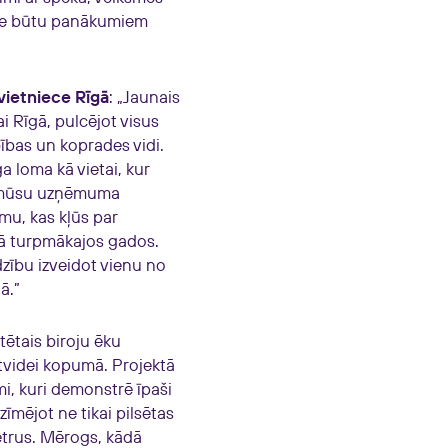
tne būtu panākumiem
vietniece Rīgā
: „Jaunais
 Rīgā, pulcējot visus
ības un koprades vidi.
 loma kā vietai, kur
es mūsu uzņēmuma
mu, kas kļūs par
ā turpmākajos gados.
zību izveidot vienu no
ā.”
tētais biroju ēku
tvidei kopumā. Projektā
umi, kuri demonstrē īpaši
zīmējot ne tikai pilsētas
metrus. Mērogs, kādā