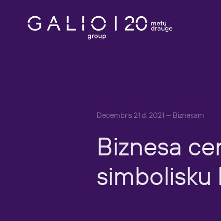
Decembris 21 d. 2021 — Biznesam
Biznesa
ce
simbolisku