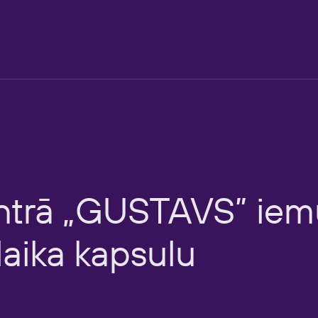
ntrā
„GUSTAVS”
iem
laika
kapsulu