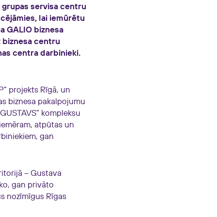
 grupas servisa centru
lcējāmies, lai iemūrētu
īga GALIO biznesa
z biznesa centru
s centra darbinieki.
” projekts Rīgā, un
as biznesa pakalpojumu
ra „GUSTAVS” kompleksu
 piemēram, atpūtas un
biniekiem, gan
itorijā – Gustava
ko, gan privāto
tus nozīmīgus Rīgas