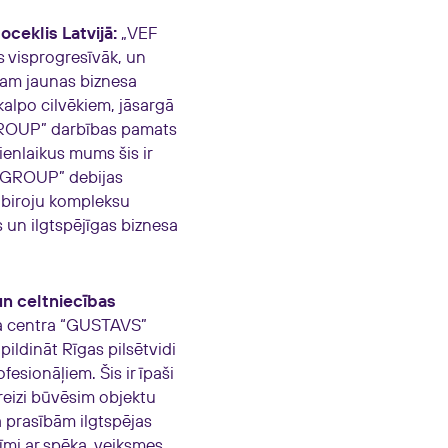
ceklis Latvijā:
„VEF
ās visprogresīvāk, un
isam jaunas biznesa
alpo cilvēkiem, jāsargā
 GROUP” darbības pamats
nlaikus mums šis ir
O GROUP” debijas
m biroju kompleksu
s un ilgtspējīgas biznesa
un celtniecības
sa centra “GUSTAVS”
ildināt Rīgas pilsētvidi
esionāļiem. Šis ir īpaši
reizi būvēsim objektu
a prasībām ilgtspējas
īmi ar spēka, veiksmes