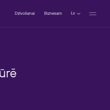
Lv
Dzīvošanai
Biznesam
ūrē