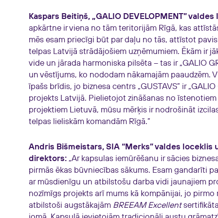
Kaspars Beitiņš, „GALIO DEVELOPMENT” valdes lo
apkārtne ir viena no tām teritorijām Rīgā, kas attīst
mēs esam priecīgi būt par daļu no tās, attīstot pav
telpas Latvijā strādājošiem uzņēmumiem. Ēkām ir jāk
vide un jārada harmoniska pilsēta – tas ir „GALIO
un vēstījums, ko nododam nākamajām paaudzēm. Vie
īpašs brīdis, jo biznesa centrs „GUSTAVS” ir „GALI
projekts Latvijā. Pielietojot zināšanas no īstenotie
projektiem Lietuvā, mūsu mērķis ir nodrošināt izcila
telpas lieliskām komandām Rīgā.”
Andris Bišmeistars, SIA “Merks” valdes loceklis 
direktors:
„Ar kapsulas iemūrēšanu ir sācies bizne
pirmās ēkas būvniecības sākums. Esam gandarīti pap
ar mūsdienīgu un atbilstošu darba vidi jaunajiem prof
nozīmīgs projekts arī mums kā kompānijai, jo pirmo 
atbilstoši augstākajām
BREEAM Excellent
sertifikāt
jomā. Kapsulā ievietojām tradicionāli austu grāmatz