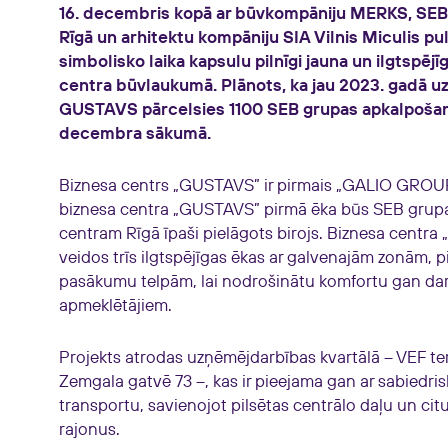
16. decembris kopā ar būvkompāniju MERKS, SEB
Rīgā un arhitektu kompāniju SIA Vilnis Miculis pu
simbolisko laika kapsulu pilnīgi jauna un ilgtspēj
centra būvlaukumā. Plānots, ka jau 2023. gadā u
GUSTAVS pārcelsies 1100 SEB grupas apkalpošana
decembra sākumā.
Biznesa centrs „GUSTAVS” ir pirmais „GALIO GROUP
biznesa centra „GUSTAVS” pirmā ēka būs SEB grup
centram Rīgā īpaši pielāgots birojs. Biznesa cent
veidos trīs ilgtspējīgas ēkas ar galvenajām zonām,
pasākumu telpām, lai nodrošinātu komfortu gan dar
apmeklētājiem.
Projekts atrodas uzņēmējdarbības kvartālā – VEF ter
Zemgala gatvē 73 –, kas ir pieejama gan ar sabiedris
transportu, savienojot pilsētas centrālo daļu un ci
rajonus.