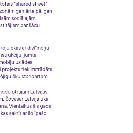
totais “shared street”
s zonām gan ārtelpā, gan
visām sociālajām
īstītājiem par šādu
roju ēkas ar divlīmeņu
nstrukciju, jumta
mobiļu uzlādes
projekts tiek izstrādāts
pējīgu ēku standartam.
godu otrajam Latvijas
 Šovasar Latvijā tika
ena. Vienlaikus šis gads
kas sakrīt ar šo īpašo