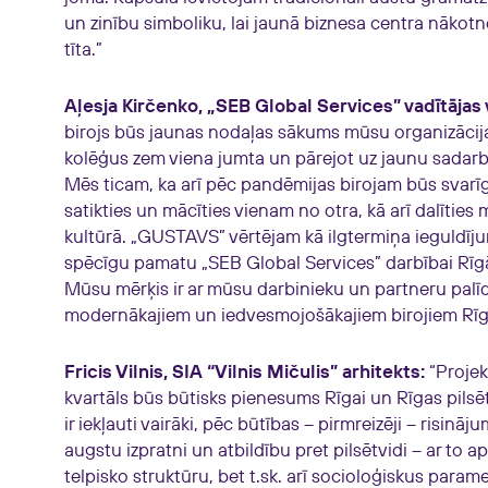
un zinību simboliku, lai jaunā biznesa centra nāko
tīta.”
Aļesja Kirčenko, „SEB Global Services” vadītājas 
birojs būs jaunas nodaļas sākums mūsu organizācijai
kolēģus zem viena jumta un pārejot uz jaunu sadarb
Mēs ticam, ka arī pēc pandēmijas birojam būs svarīga
satikties un mācīties vienam no otra, kā arī dalīti
kultūrā. „GUSTAVS” vērtējam kā ilgtermiņa ieguldīju
spēcīgu pamatu „SEB Global Services” darbībai Rīg
Mūsu mērķis ir ar mūsu darbinieku un partneru palīd
modernākajiem un iedvesmojošākajiem birojiem Rīg
Fricis Vilnis, SIA “Vilnis Mičulis” arhitekts:
“Projek
kvartāls būs būtisks pienesums Rīgai un Rīgas pilsē
ir iekļauti vairāki, pēc būtības – pirmreizēji – risināj
augstu izpratni un atbildību pret pilsētvidi – ar to ap
telpisko struktūru, bet t.sk. arī socioloģiskus para