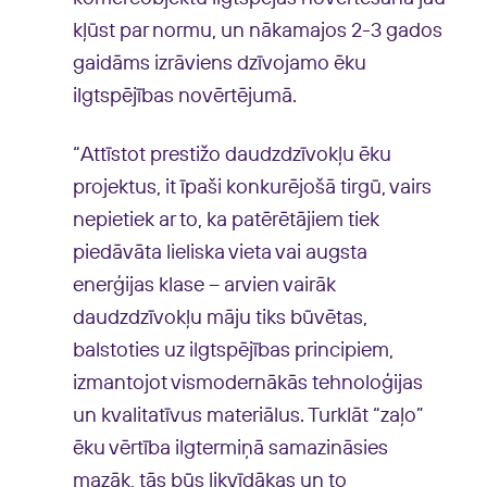
kļūst par normu, un nākamajos 2-3 gados
gaidāms izrāviens dzīvojamo ēku
ilgtspējības novērtējumā.
“Attīstot prestižo daudzdzīvokļu ēku
projektus, it īpaši konkurējošā tirgū, vairs
nepietiek ar to, ka patērētājiem tiek
piedāvāta lieliska vieta vai augsta
enerģijas klase – arvien vairāk
daudzdzīvokļu māju tiks būvētas,
balstoties uz ilgtspējības principiem,
izmantojot vismodernākās tehnoloģijas
un kvalitatīvus materiālus. Turklāt “zaļo”
ēku vērtība ilgtermiņā samazināsies
mazāk, tās būs likvīdākas un to