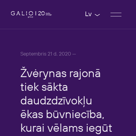
Lv
Septembris 21 d. 2020 —
Žvėrynas
rajonā
tiek
sākta
daudzdzīvokļu
ēkas
būvniecība,
kurai
vēlams
iegūt