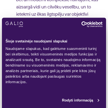
aizsargā vidi un cilvēku veselību, un to
ietekmi uz ēkas ilgtspēju var objektīvi
novērtēt, izmantojot LPTVS.
Ēkas “zaļums” tiks vērtēts pēc 29
Šioje svetainėje naudojami slapukai
kritērijiem
Naudojame slapukus, kad galėtume suasmeninti turinį
bei skelbimus, teikti visuomeninės medijos funkcijas ir
LPTVS, saskaņā ar kuru ēka tiks vērtēta,
analizuoti srautą. Be to, svetainės naudojimo informaciją
sastāv no 29 vērtēšanas kritērijiem, kas
bendriname su visuomeninės medijos, reklamavimo ir
sadalīti 8 kategorijās (veselība, enerģētika,
analizės partneriais, kurie gali ją pridėti prie kitos jūsų
transports, teritorijas izmantošana un
pateiktos arba naudojant paslaugas surinktos
informacijos.
ekoloģija, materiāli, atkritumu
apsaimniekošana, ūdenssaimniecība un
projektu vadība). Lai iegūtu vismaz
Rodyti informaciją
zemāko ilgtspējības novērtējumu, 9