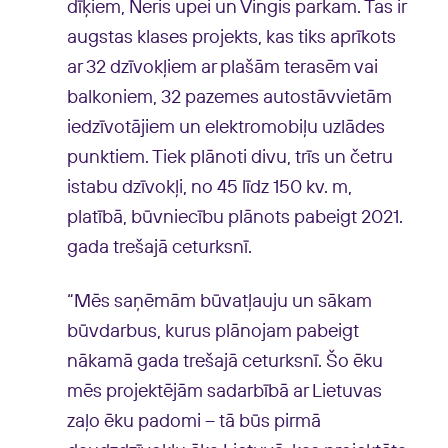
dīķiem, Neris upei un Vingis parkam. Tas ir
augstas klases projekts, kas tiks aprīkots
ar 32 dzīvokļiem ar plašām terasēm vai
balkoniem, 32 pazemes autostāvvietām
iedzīvotājiem un elektromobiļu uzlādes
punktiem. Tiek plānoti divu, trīs un četru
istabu dzīvokļi, no 45 līdz 150 kv. m,
platībā, būvniecību plānots pabeigt 2021.
gada trešajā ceturksnī.
“Mēs saņēmām būvatļauju un sākam
būvdarbus, kurus plānojam pabeigt
nākamā gada trešajā ceturksnī. Šo ēku
mēs projektējām sadarbībā ar Lietuvas
zaļo ēku padomi – tā būs pirmā