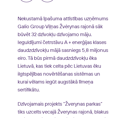
Nekustamā īpašuma attīstības uzņēmums
Galio Group Viļņas Žvėrynas rajonā sāk
būvēt 32 dzīvokļu dzīvojamo māju.
Ieguldījumi četrstāvu A + enerģijas klases
daudzdzīvokļu mājā sasniegs 5,8 miljonus
eiro. Tā būs pirmā daudzdzīvokļu ēka
Lietuvā, kas tiek celta pēc Lietuvas ēku
ilgtspējības novērtēšanas sistēmas un
kurai vēlams iegūt augstākā līmeņa
sertifikātu.
Dzīvojamais projekts “Žverynas parkas”
tiks uzcelts vecajā Žverynas rajonā, blakus