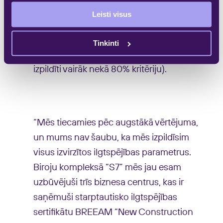
dažādu kategoriju kritēriji ir obligāti.
Leisti visus
Sistēma ļauj arī izvēlēties novērtēšanas
līmeni no “Novērtēts” (tiek izpildīti vairāk
Tinkinti
nekā 30% kritēriju) līdz “Izņēmuma” (ir
izpildīti vairāk nekā 80% kritēriju).
“Mēs tiecamies pēc augstākā vērtējuma,
un mums nav šaubu, ka mēs izpildīsim
visus izvirzītos ilgtspējības parametrus.
Biroju kompleksā “S7” mēs jau esam
uzbūvējuši trīs biznesa centrus, kas ir
saņēmuši starptautisko ilgtspējības
sertifikātu BREEAM “New Construction