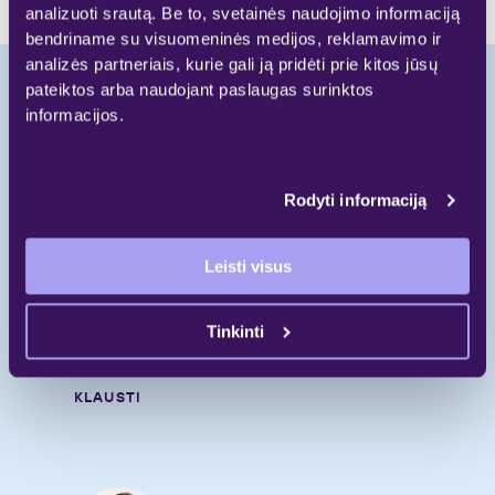
analizuoti srautą. Be to, svetainės naudojimo informaciją
bendriname su visuomeninės medijos, reklamavimo ir
analizės partneriais, kurie gali ją pridėti prie kitos jūsų
pateiktos arba naudojant paslaugas surinktos
informacijos.
Pradėkite naują
gyvenimo etapą.
Rodyti informaciją
Skambinkite
Leisti visus
+370 697 55 000
Rašykite
Tinkinti
gyvenimui@galio.lt
KLAUSTI