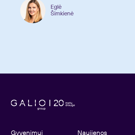
Eglė
Šimkienė
Gyvenimui
Naujienos