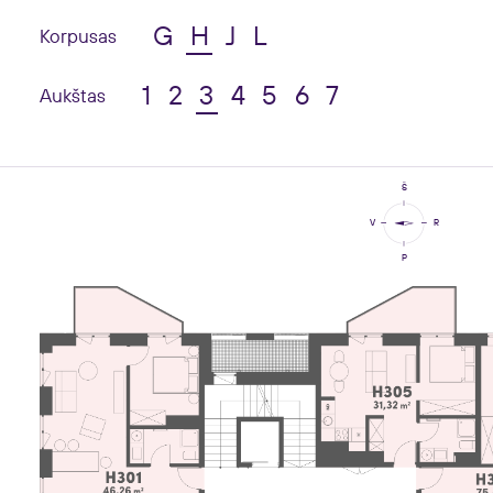
G
H
J
L
Korpusas
1
2
3
4
5
6
7
Aukštas
Š
V
R
P