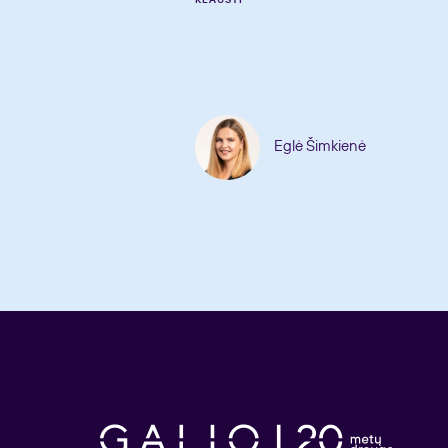
Eglė Šimkienė