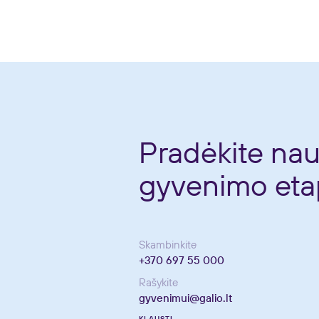
Pradėkite nau
gyvenimo eta
Skambinkite
+370 697 55 000
Rašykite
gyvenimui@galio.lt
KLAUSTI