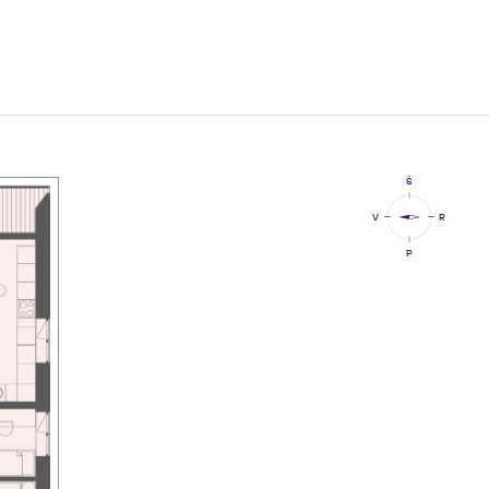
Š
V
R
P