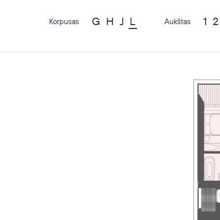
G
H
J
L
1
2
Korpusas
Aukštas