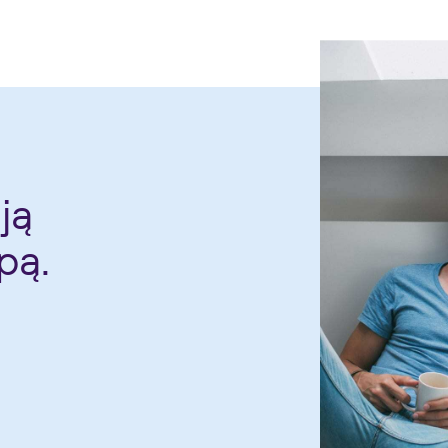
ją
pą.