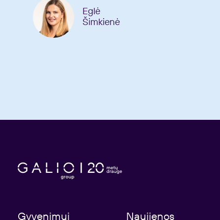
Eglė
Šimkienė
Gyvenimui
Naujienos