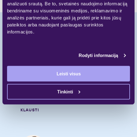
analizuoti srautą. Be to, svetainės naudojimo informaciją
bendriname su visuomeninės medijos, reklamavimo ir
analizės partneriais, kurie gali ją pridėti prie kitos jūsų
pateiktos arba naudojant paslaugas surinktos
informacijos.
Pradėkite naują
gyvenimo etapą.
Rodyti informaciją
Skambinkite
Leisti visus
+370 697 55 000
Rašykite
Tinkinti
gyvenimui@galio.lt
KLAUSTI