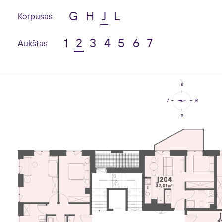
G
H
J
L
Korpusas
1
2
3
4
5
6
7
Aukštas
Š
V
R
P