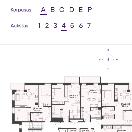
A
B
C
D
E
P
Korpusas
1
2
3
4
5
6
7
Aukštas
Š
V
R
P