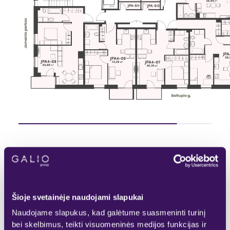
Pasirinktas
Rezervuotas
KITAS AUKŠTAS
Laisvas
Parduotas
Šioje svetainėje naudojami slapukai
Naudojame slapukus, kad galėtume suasmeninti turinį
bei skelbimus, teikti visuomeninės medijos funkcijas ir