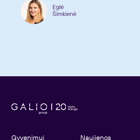
Eglė
Šimkienė
Gyvenimui
Naujienos