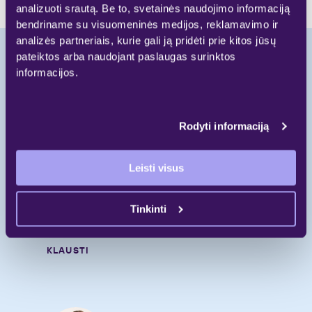
analizuoti srautą. Be to, svetainės naudojimo informaciją
bendriname su visuomeninės medijos, reklamavimo ir
analizės partneriais, kurie gali ją pridėti prie kitos jūsų
pateiktos arba naudojant paslaugas surinktos
informacijos.
Pradėkite naują
gyvenimo etapą.
Rodyti informaciją
Skambinkite
Leisti visus
+370 697 55 000
Rašykite
Tinkinti
gyvenimui@galio.lt
KLAUSTI