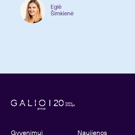
Eglė
Šimkienė
Gyvenimui
Naujienos