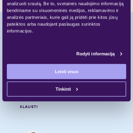
analizuoti srautą. Be to, svetainės naudojimo informaciją
bendriname su visuomeninės medijos, reklamavimo ir
analizės partneriais, kurie gali ją pridėti prie kitos jūsų
pateiktos arba naudojant paslaugas surinktos
informacijos.
Pradėkite naują
gyvenimo etapą.
Rodyti informaciją
Skambinkite
Leisti visus
+370 697 55 000
Rašykite
Tinkinti
gyvenimui@galio.lt
KLAUSTI