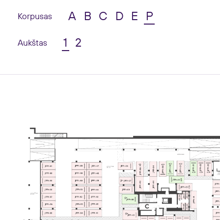
A
B
C
D
E
P
Korpusas
1
2
Aukštas