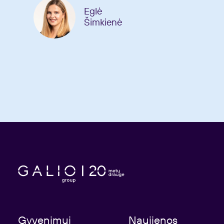
Eglė
Šimkienė
Gyvenimui
Naujienos