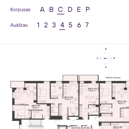
A
B
C
D
E
P
Korpusas
1
2
3
4
5
6
7
Aukštas
Š
V
R
P