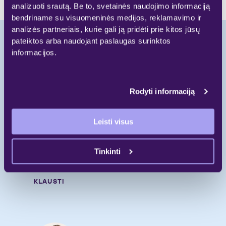
analizuoti srautą. Be to, svetainės naudojimo informaciją
bendriname su visuomeninės medijos, reklamavimo ir
analizės partneriais, kurie gali ją pridėti prie kitos jūsų
pateiktos arba naudojant paslaugas surinktos
informacijos.
Pradėkite naują
gyvenimo etapą.
Rodyti informaciją
Skambinkite
Leisti visus
+370 697 55 000
Rašykite
Tinkinti
gyvenimui@galio.lt
KLAUSTI