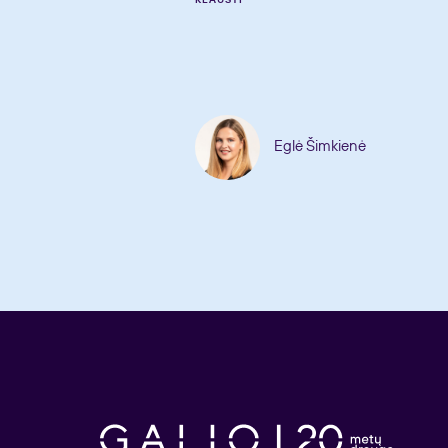
Eglė Šimkienė