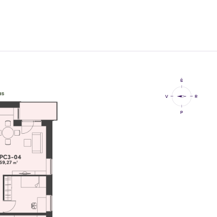
Š
V
R
P