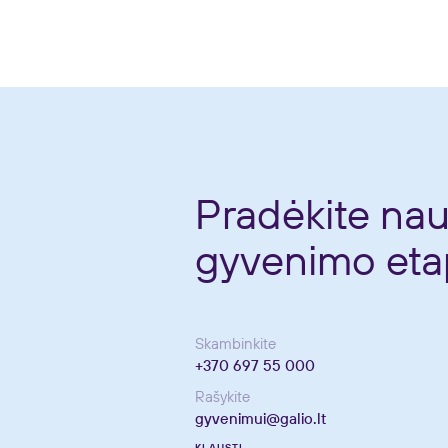
Pradėkite nau
gyvenimo eta
Skambinkite
+370 697 55 000
Rašykite
gyvenimui@galio.lt
KLAUSTI