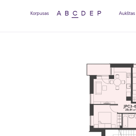
A
B
C
D
E
P
Korpusas
Aukštas