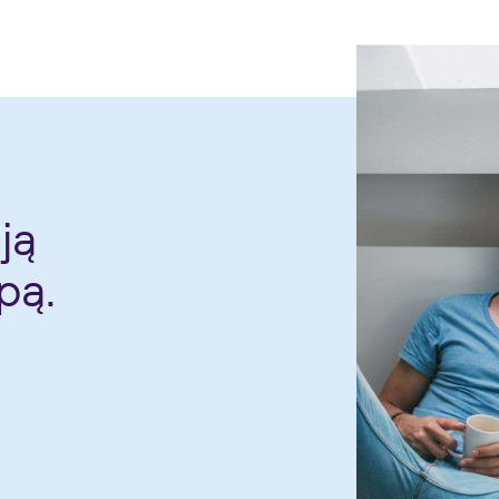
ją
pą.