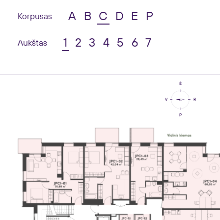
A
B
C
D
E
P
Korpusas
1
2
3
4
5
6
7
Aukštas
Š
V
R
P