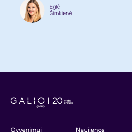
Eglė
Šimkienė
Gyvenimui
Naujienos