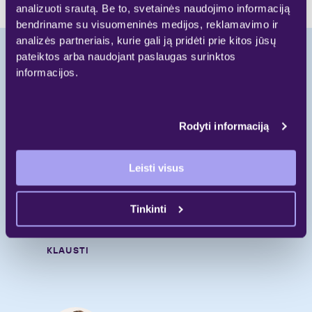
analizuoti srautą. Be to, svetainės naudojimo informaciją
bendriname su visuomeninės medijos, reklamavimo ir
analizės partneriais, kurie gali ją pridėti prie kitos jūsų
pateiktos arba naudojant paslaugas surinktos
informacijos.
Pradėkite naują
gyvenimo etapą.
Rodyti informaciją
Skambinkite
Leisti visus
+370 697 55 000
Rašykite
Tinkinti
gyvenimui@galio.lt
KLAUSTI