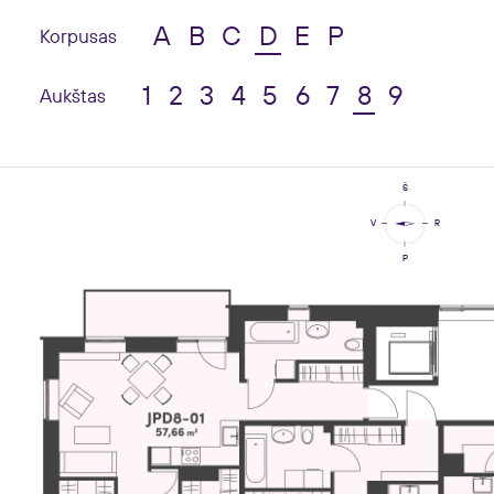
A
B
C
D
E
P
Korpusas
1
2
3
4
5
6
7
8
9
Aukštas
Š
V
R
P