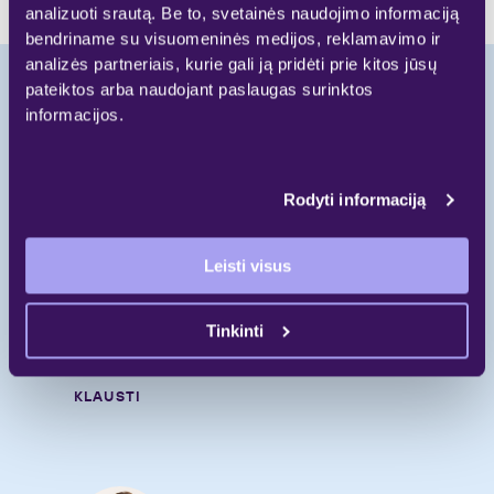
analizuoti srautą. Be to, svetainės naudojimo informaciją
bendriname su visuomeninės medijos, reklamavimo ir
analizės partneriais, kurie gali ją pridėti prie kitos jūsų
pateiktos arba naudojant paslaugas surinktos
informacijos.
Pradėkite naują
gyvenimo etapą.
Rodyti informaciją
Skambinkite
Leisti visus
+370 697 55 000
Rašykite
Tinkinti
gyvenimui@galio.lt
KLAUSTI