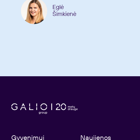
Eglė
Šimkienė
Gyvenimui
Naujienos