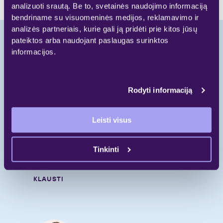
analizuoti srautą. Be to, svetainės naudojimo informaciją
bendriname su visuomeninės medijos, reklamavimo ir
analizės partneriais, kurie gali ją pridėti prie kitos jūsų
pateiktos arba naudojant paslaugas surinktos
informacijos.
Pradėkite naują
gyvenimo etapą.
Rodyti informaciją
Skambinkite
Leisti visus
+370 697 55 000
Rašykite
Tinkinti
gyvenimui@galio.lt
KLAUSTI