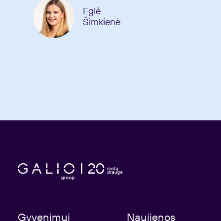
Eglė
Šimkienė
Gyvenimui
Naujienos