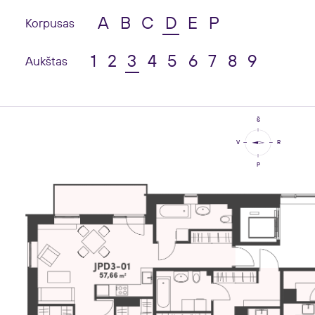
A
B
C
D
E
P
Korpusas
1
2
3
4
5
6
7
8
9
Aukštas
Š
V
R
P