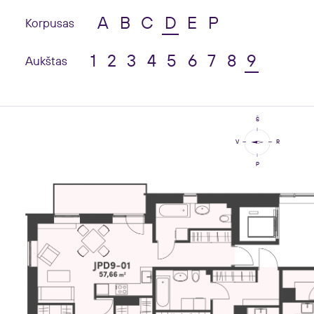
A
B
C
D
E
P
Korpusas
1
2
3
4
5
6
7
8
9
Aukštas
Š
V
R
P