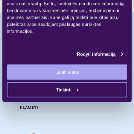
analizuoti srautą. Be to, svetainės naudojimo informaciją
bendriname su visuomeninės medijos, reklamavimo ir
analizės partneriais, kurie gali ją pridėti prie kitos jūsų
pateiktos arba naudojant paslaugas surinktos
informacijos.
Pradėkite naują
gyvenimo etapą.
Rodyti informaciją
Skambinkite
Leisti visus
+370 697 55 000
Rašykite
Tinkinti
gyvenimui@galio.lt
KLAUSTI