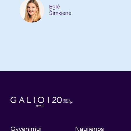
Eglė
Šimkienė
Gyvenimui
Naujienos